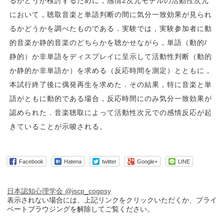
るかどうか検討するために，感情2次元モデルの活動性次元
において，聴取音楽と単語判断の間に気分一致効果が見られ
るかどうかを調べたものである．実験では，実験参加者に動
的音楽か静的音楽のどちらかを聴かせながら，単語（動的/
静的）か非単語をディスプレイに呈示して活動性判断（動的
か静的か非単語か）を求める（反応時間を測定）とともに，
本試行終了後に偶発再生を求めた．その結果，特に音楽と単
語がともに動的である場合，反応時間にのみ気分一致効果が
認められた．音楽聴取によって活動性次元での感情反応が起
きていることが示唆される。
Facebook
Hatena
twitter
Google+
LINE
日本認知心理学会 @jscp_cogpsy
表示されない場合には、上記リンクをクリックいただくか、プライ
ベートブラウジングを解除してご覧ください。