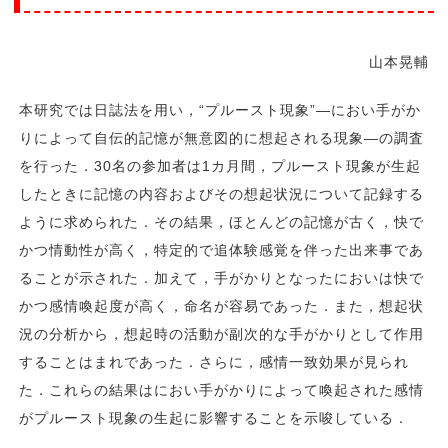
山本晃輔
本研究では日誌法を用い，“プルースト現象”―におい手がか
りによって自伝的記憶が無意図的に想起される現象―の調査
を行った．30名の参加者は1カ月間，プルースト現象が生起
したときに記憶の内容およびその想起状況について記録する
ように求められた．その結果，ほとんどの記憶が古く，快で
かつ情動性が高く，特定的で追体験感覚を伴った出来事であ
ることが示された．加えて，手がかりとなったにおいは快で
かつ感情喚起度が高く，命名が容易であった．また，想起状
況の分析から，想起時の活動が副次的な手がかりとして作用
することはまれであった．さらに，感情一致効果が見られ
た．これらの結果はにおい手がかりによって喚起された感情
がプルースト現象の生起に影響することを示唆している．