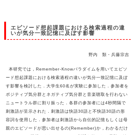
エピソード想起課題における検索過程の違
いが気分一致記憶に及ぼす影響
野内 類・兵藤宗吉
本研究では，Remember-Knowパラダイムを用いてエピソ
ード想起課題における検索過程の違いが気分一致記憶に及ぼ
す影響を検討した．大学生60名が実験に参加した．参加者を
ポジティブ気分群とネガティブ気分群と音楽聴取を行わない
ニュートラル群に割り振った．各群の参加者には4秒間隔で
刺激語が呈示された．刺激語は快語30語と不快語30語の形
容詞を使用した．参加者は刺激語から自伝的記憶もしくは母
親のエピソードが思い出せるの(Remember)か，わかるだけ