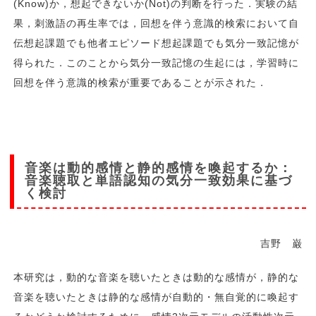
(Know)か，想起できないか(Not)の判断を行った．実験の結
果，刺激語の再生率では，回想を伴う意識的検索において自
伝想起課題でも他者エピソード想起課題でも気分一致記憶が
得られた．このことから気分一致記憶の生起には，学習時に
回想を伴う意識的検索が重要であることが示された．
音楽は動的感情と静的感情を喚起するか：
音楽聴取と単語認知の気分一致効果に基づ
く検討
吉野 巌
本研究は，動的な音楽を聴いたときは動的な感情が，静的な
音楽を聴いたときは静的な感情が自動的・無自覚的に喚起す