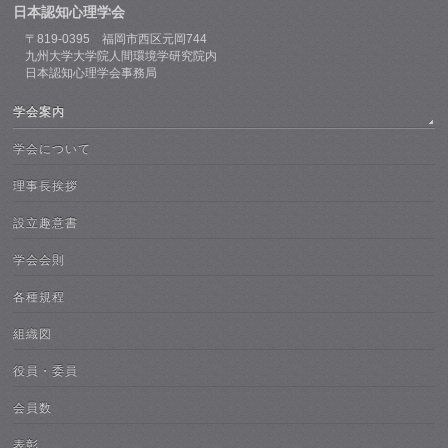
日本認知心理学会
〒819-0395 福岡市西区元岡744
九州大学大学院人間環境学研究院内
日本認知心理学会事務局
学会案内
学会について
理事長挨拶
設立趣意書
学会会則
各種規程
組織図
役員・委員
会員数
表彰