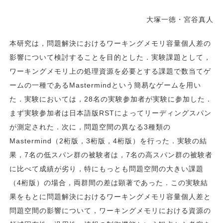
大塚一徳・宮谷真人
本研究は，問題解決におけるワーキングメモリ容量個人差の
影響について検討することを目的とした．実験課題として，
ワーキングメモリ上の処理資源を必要とする課題で数当てゲ
ームの一種であるMastermindという簡易なゲームを用い
た．実験においては，28名の実験参加者が実験に参加した．
まず実験参加者は日本語版RSTによってリーディングスパン
が測定された．次に，問題空間の異なる3種類の
Mastermind（2桁版，3桁版，4桁版）を行った．実験の結
果，7名の低スパン群の被験者は，7名の高スパン群の被験者
に比べて成績が劣り，特にもっとも問題空間の大きい課題
（4桁版）の場合，両群間の差は顕著であった．この実験結
果をもとに問題解決におけるワーキングメモリ容量個人差と
問題空間の影響について，ワーキングメモリにおける資源の