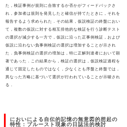
た，検証事例が規則に合致するか否かがフィードバックさ
れ，参加者は規則を発見したと確信が持てたときに，それを
報告するよう求められた．その結果，仮説検証の終盤におい
て，複数の仮説に対する相互排他的な検証を行う診断テスト
の選択が減少する一方で，仮説に沿った正事例検証，および
仮説に沿わない負事例検証の選択は増加することが示され
た．負事例検証の選択の増加は，特に正解到達者において顕
著であった．この結果から，検証の選択は，仮説検証過程を
通じて固定したものではなく，少なくとも序盤と終盤では，
異なった方略に基づいて選択が行われていることが示唆され
る．
においによる自伝的記憶の無意図的想起の
特性：プルースト現象の日誌法的検討