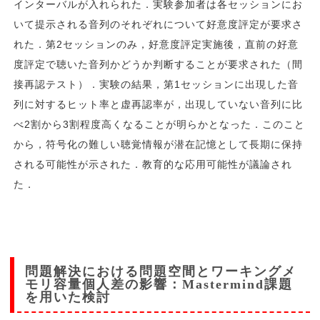
インターバルが入れられた．実験参加者は各セッションにお
いて提示される音列のそれぞれについて好意度評定が要求さ
れた．第2セッションのみ，好意度評定実施後，直前の好意
度評定で聴いた音列かどうか判断することが要求された（間
接再認テスト）．実験の結果，第1セッションに出現した音
列に対するヒット率と虚再認率が，出現していない音列に比
べ2割から3割程度高くなることが明らかとなった．このこと
から，符号化の難しい聴覚情報が潜在記憶として長期に保持
される可能性が示された．教育的な応用可能性が議論され
た．
問題解決における問題空間とワーキングメ
モリ容量個人差の影響：Mastermind課題
を用いた検討