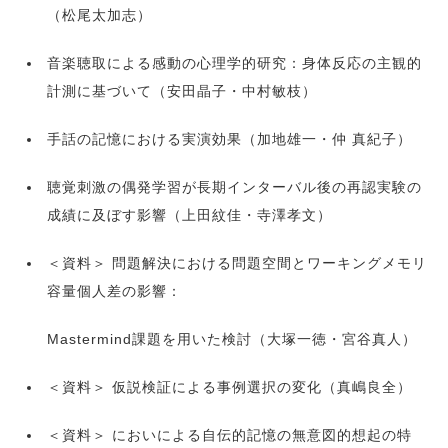
（松尾太加志）
音楽聴取による感動の心理学的研究：身体反応の主観的
計測に基づいて（安田晶子・中村敏枝）
手話の記憶における実演効果（加地雄一・仲 真紀子）
聴覚刺激の偶発学習が長期インターバル後の再認実験の
成績に及ぼす影響（上田紋佳・寺澤孝文）
＜資料＞ 問題解決における問題空間とワーキングメモリ
容量個人差の影響：
Mastermind課題を用いた検討（大塚一徳・宮谷真人）
＜資料＞ 仮説検証による事例選択の変化（真嶋良全）
＜資料＞ においによる自伝的記憶の無意図的想起の特