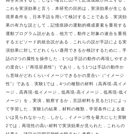
これを実演効果と言う．本研究の目的は，実演効果が生じる
境界条件を，日本手話を用いて検討することである．実演効
果の有力な説として，記憶痕跡の運動的構成要素を重視する
運動プログラム説がある．他方で，動作と対象の連合を重視
するエピソード的統合説がある．これらの説が手話による実
演効果に対してどれくらい適用できるか検討するために，手
話の2つの属性を操作した．1つは手話の動作の再現しやすさ
の度合い（“再現容易性”）であり，もう1つは手話の動作か
ら意味がどれくらいイメージできるかの度合い（“イメージ
性”）である．実験1では，4つの種類の材料（高再現-高イメ
ージ，高再現-低イメージ，低再現-高イメージ，低再現-低イ
メージ）を，実演，観察するか，言語材料を見るだけによっ
て学習した．実験1の結果，材料の種類，学習条件による違
いは見られなかった．しかし，イメージ性を最大にした実験
2では，再現性の高い材料で実演効果が見られた．これらの
結果を，諸説の説明可能性の観点から考察した．