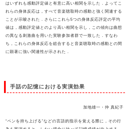
はいずれも感動評定値と有意に高い相関を示した．よってこ
れらの身体反応は，すべて音楽聴取時の感動と強く関連する
ことが示唆された．さらにこれら5つの身体反応評定の平均
値は，感動評定値とのより高い相関を示し，この傾向は曲想
の異なる刺激曲を用いた実験参加者群で一致した．すなわ
ち，これらの身体反応を総合すると音楽聴取時の感動との間
に顕著に強い関連性が示された．
手話の記憶における実演効果
加地雄一・仲 真紀子
“ペンを持ち上げる”などの言語的指示を覚える際に，その行
為を実演すると，しない場合に比べて記憶成績が向上する．