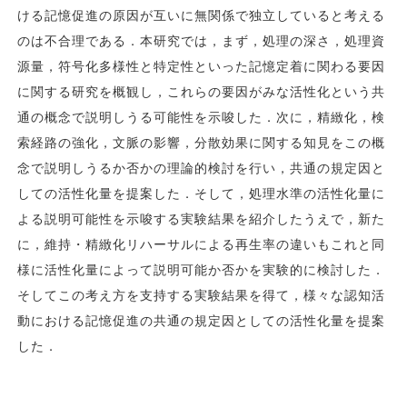
ける記憶促進の原因が互いに無関係で独立していると考える
のは不合理である．本研究では，まず，処理の深さ，処理資
源量，符号化多様性と特定性といった記憶定着に関わる要因
に関する研究を概観し，これらの要因がみな活性化という共
通の概念で説明しうる可能性を示唆した．次に，精緻化，検
索経路の強化，文脈の影響，分散効果に関する知見をこの概
念で説明しうるか否かの理論的検討を行い，共通の規定因と
しての活性化量を提案した．そして，処理水準の活性化量に
よる説明可能性を示唆する実験結果を紹介したうえで，新た
に，維持・精緻化リハーサルによる再生率の違いもこれと同
様に活性化量によって説明可能か否かを実験的に検討した．
そしてこの考え方を支持する実験結果を得て，様々な認知活
動における記憶促進の共通の規定因としての活性化量を提案
した．