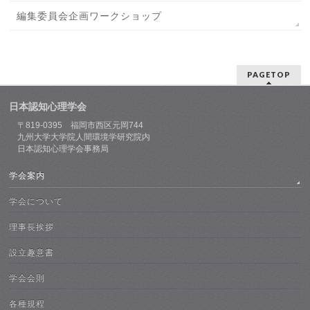
編集委員会企画ワークショップ
PAGETOP
日本認知心理学会
〒819-0395 福岡市西区元岡744
九州大学大学院人間環境学研究院内
日本認知心理学会事務局
学会案内
学会について
理事長挨拶
設立趣意書
学会会則
各種規程