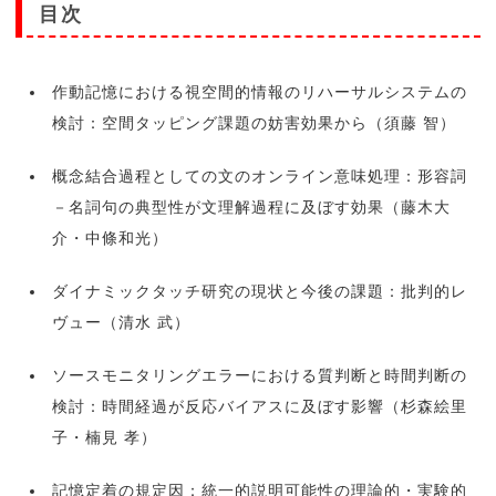
目次
作動記憶における視空間的情報のリハーサルシステムの
検討：空間タッピング課題の妨害効果から（須藤 智）
概念結合過程としての文のオンライン意味処理：形容詞
－名詞句の典型性が文理解過程に及ぼす効果（藤木大
介・中條和光）
ダイナミックタッチ研究の現状と今後の課題：批判的レ
ヴュー（清水 武）
ソースモニタリングエラーにおける質判断と時間判断の
検討：時間経過が反応バイアスに及ぼす影響（杉森絵里
子・楠見 孝）
記憶定着の規定因：統一的説明可能性の理論的・実験的