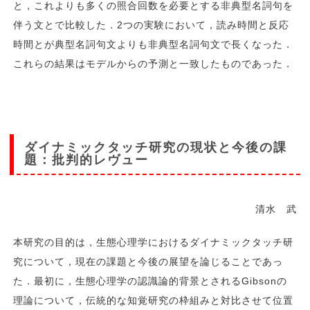
と，これよりも多くの照合回数を必要とする非典型名詞句を
伴う文とで比較した．2つの実験において，読み時間と反応
時間とが典型名詞句文よりも非典型名詞句文で長くなった．
これらの結果はモデルからの予測と一致したものであった．
ダイナミックタッチ研究の現状と今後の課
題：批判的レヴュー
清水 武
本研究の目的は，生態心理学におけるダイナミックタッチ研
究について，現在の課題と今後の展望を論じることであっ
た．最初に，生態心理学の認識論的背景とされるGibsonの
理論について，伝統的な知覚研究の枠組みと対比させて位置