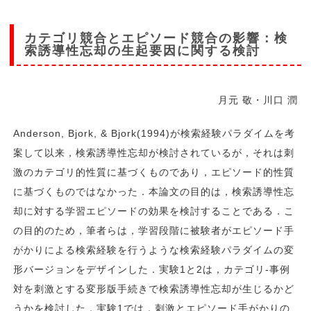
カテゴリ競合とエピソード競合の影響：検
索誘導性忘却の生起要因に関する検討
月元 敬・川口 潤
Anderson, Bjork, & Bjork(1994)が検索経験パラダイムを考
案して以来，検索誘導性忘却が検討されているが，それは刺
激のカテゴリ的性質に基づくものであり，エピソード的性質
に基づくものではなかった．本論文の目的は，検索誘導性忘
却に対する学習エピソードの効果を検討することである．こ
の目的のため，筆者らは，学習段階に被験者がエピソード手
がかりによる検索経験を行うような検索経験パラダイムの変
形バージョンをデザインした．実験1と2は，カテゴリ-事例
対を刺激とする変形版手続きで検索誘導性忘却が生じるかど
うかを検討した．実験1では，刺激とエピソード手がかりの