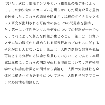
づけた．次に，慣性テンソルという物理量のモデルによっ
て，この触知覚のメカニズムを明らかにした研究成果と意義
を紹介した．これらの議論を踏まえ，現在のダイナミックタ
ッチ研究が批判される可能性のある3つの問題点を指摘し
た．第一は，慣性テンソルモデルについての解釈が十分でな
く，それによって新たな問題が生じること，第二は，知覚シ
ステム論の観点から求められる探索行為のプロセスに関する
研究がほとんどないこと，第三は，人間の多様な知覚を包括
可能とする分析の方法論が発展していないことである．本研
究は最後に，これらの問題が生じる理由について，精神物理
学の方法論的特徴との関係から議論し，人間の知覚経験を全
体的に構造化する必要性について述べ，人間科学的アプロー
チの必要性を指摘した．