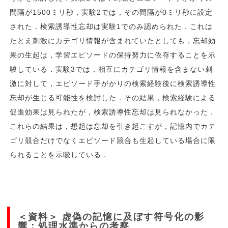
間隔が1500ミリ秒，実験2では，その間隔が0ミリ秒に設定
された．検索誘導性忘却は実験1でのみ認められた．これは
たとえ刺激にカテゴリ情報が含まれていたとしても，忘却効
果の生起は，学習エピソードの保持努力に依存することを示
唆している．実験3では，相互にカテゴリ情報を含まない刺
激に対して，エピソード手がかりの検索経験後に検索誘導性
忘却が生じる可能性を検討した．その結果，検索経験による
促進効果は見られたが，検索誘導性忘却は見られなかった．
これらの結果は，想起は忘却を引き起こすが，記憶内でカテ
ゴリ競合だけでなくエピソード競合も生起している場合に限
られることを示唆している．
＜資料＞ 虚偽の記憶に及ぼす符号化の影
響：処理水準からの考察