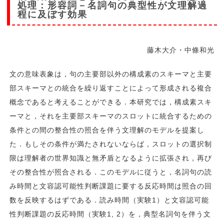
処理：形容詞－名詞句の典型性が文理解過
程に及ぼす効果
藤木大介・中條和光
文の意味表象は，句の主要部以外の構成素のスキーマと主要
部スキーマとの統合を繰り返すことによって形成される複合
概念であると考えることができる．本研究では，構成素スキ
ーマと，それを主要部スキーマのスロットに統合するための
条件との間の整合性の照合を伴う文理解のモデルを提案し
た．もしその条件が満たされないならば，スロットの選択制
限は理解者の世界知識と無矛盾となるように拡張され，再び
その整合性が照合される．このモデルに従うと，名詞句の読
み時間と文容認可能性判断課題に要する反応時間は照合の回
数を反映するはずである．読み時間（実験1）と文容認可能
性判断課題の反応時間（実験1, 2）を，典型名詞句を伴う文