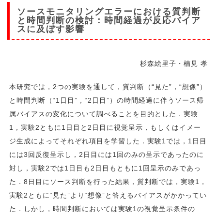
ソースモニタリングエラーにおける質判断
と時間判断の検討：時間経過が反応バイア
スに及ぼす影響
杉森絵里子・楠見 孝
本研究では，2つの実験を通して，質判断（“見た”，“想像”）
と時間判断（“1日目”，“2日目”）の時間経過に伴うソース帰
属バイアスの変化について調べることを目的とした．実験
1，実験2ともに1日目と2日目に視覚呈示，もしくはイメー
ジ生成によってそれぞれ項目を学習した．実験1では，1日目
には3回反復呈示し，2日目には1回のみの呈示であったのに
対し，実験2では1日目も2日目もともに1回呈示のみであっ
た．8日目にソース判断を行った結果，質判断では，実験1，
実験2ともに“見た”より“想像”と答えるバイアスがかかってい
た．しかし，時間判断においては実験1の視覚呈示条件の