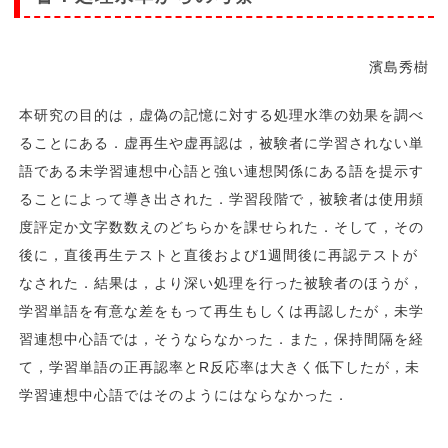
濱島秀樹
本研究の目的は，虚偽の記憶に対する処理水準の効果を調べ
ることにある．虚再生や虚再認は，被験者に学習されない単
語である未学習連想中心語と強い連想関係にある語を提示す
ることによって導き出された．学習段階で，被験者は使用頻
度評定か文字数数えのどちらかを課せられた．そして，その
後に，直後再生テストと直後および1週間後に再認テストが
なされた．結果は，より深い処理を行った被験者のほうが，
学習単語を有意な差をもって再生もしくは再認したが，未学
習連想中心語では，そうならなかった．また，保持間隔を経
て，学習単語の正再認率とR反応率は大きく低下したが，未
学習連想中心語ではそのようにはならなかった．