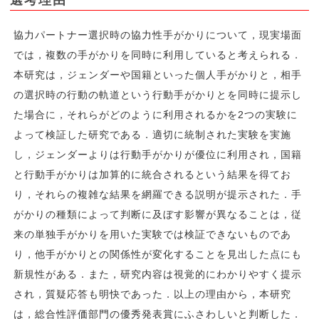
協力パートナー選択時の協力性手がかりについて，現実場面
では，複数の手がかりを同時に利用していると考えられる．
本研究は，ジェンダーや国籍といった個人手がかりと，相手
の選択時の行動の軌道という行動手がかりとを同時に提示し
た場合に，それらがどのように利用されるかを2つの実験に
よって検証した研究である．適切に統制された実験を実施
し，ジェンダーよりは行動手がかりが優位に利用され，国籍
と行動手がかりは加算的に統合されるという結果を得てお
り，それらの複雑な結果を網羅できる説明が提示された．手
がかりの種類によって判断に及ぼす影響が異なることは，従
来の単独手がかりを用いた実験では検証できないものであ
り，他手がかりとの関係性が変化することを見出した点にも
新規性がある．また，研究内容は視覚的にわかりやすく提示
され，質疑応答も明快であった．以上の理由から，本研究
は，総合性評価部門の優秀発表賞にふさわしいと判断した．