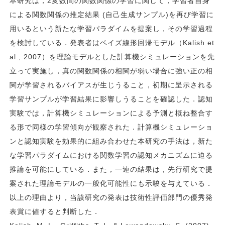
本研究は，2変数間の関数関係の学習に関して，学習者自身
による関数関係の推定結果 (自己生成サンプル)を再び学習に
用いるという新たな学習パラダイムを提案し，その学習過程
を検討している．発表者はベイズ線形回帰モデル（Kalish et
al., 2007）を理論モデルとした計算機シミュレーションを先
立って実施し，真の関数関係の相関が弱い場合に強い正の相
関が学習されるバイアスが生じうること，初期に呈示される
学習サンプルが学習結果に影響しうることを確認した．認知
実験では，計算機シミュレーションによる予測と概ね整合す
る形で同様の学習傾向が観察された．計算機シミュレーショ
ンと認知実験を効果的に組み合わせた本研究の手法は，新た
な学習パラダイムにおける関数学習の認知メカニズムに迫る
推論を可能にしている．また，一連の結果は，先行研究で提
案された理論モデルの一般化可能性にも示唆を与えている．
以上の理由より，当該研究の発表は技術性評価部門の優秀発
表賞に値すると判断した．