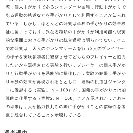
際，個人手がかりであるジェンダーや国籍，行動手がかりで
ある運動の軌道などを手がかりとして利用することが知られ
ている．しかし，ほとんどの研究は単独の手がかりの効果検
証に留まっており，異なる種類の手がかりが利用可能な現実
的な場面における手がかりの統合過程は明らかでない．そこ
で本研究は，囚人のジレンマゲームを行う2人のプレイヤー
の様子を実験参加者に観察させてどちらのプレイヤーと協力
したいかを選択させる実験を行い，プレイヤーの個人手がか
りと行動手がかりを系統的に操作した．実験の結果，手がか
り単独の効果が再現されるとともに，運動の軌道はジェンダ
ーに優越する（実験1, N = 168）が，国籍の手がかりとは加
算的に作用する（実験2, N = 168）ことが示された．これら
の結果は，人が協力性判断の際に手がかりごとの信頼性を考
慮し統合していることを示唆している．
選考理由