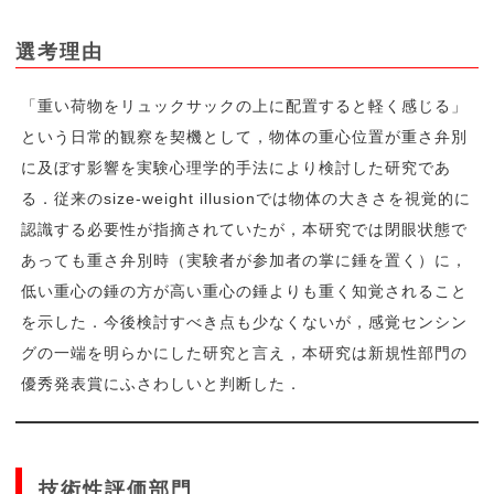
選考理由
「重い荷物をリュックサックの上に配置すると軽く感じる」
という日常的観察を契機として，物体の重心位置が重さ弁別
に及ぼす影響を実験心理学的手法により検討した研究であ
る．従来のsize-weight illusionでは物体の大きさを視覚的に
認識する必要性が指摘されていたが，本研究では閉眼状態で
あっても重さ弁別時（実験者が参加者の掌に錘を置く）に，
低い重心の錘の方が高い重心の錘よりも重く知覚されること
を示した．今後検討すべき点も少なくないが，感覚センシン
グの一端を明らかにした研究と言え，本研究は新規性部門の
優秀発表賞にふさわしいと判断した．
技術性評価部門