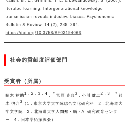
Kalish, M. L., Griffiths, T. L. & Lewandowsky, S. (2007).
Iterated learning: Intergenerational knowledge
transmission reveals inductive biases. Psychonomic
Bulletin & Review, 14 (2), 288–294.
https://doi.org/10.3758/BF03194066
社会的貢献度評価部門
受賞者（所属）
1，2，3，4
＊
3
2，3
＊
晴木 祐助
，
宮原 克典
，小川 健二
，
鈴
3
木 啓介
（1．東京大学大学院総合文化研究科 2．北海道大
学文学院 3．北海道大学人間知・脳・AI 研究教育センタ
ー 4．日本学術振興会）