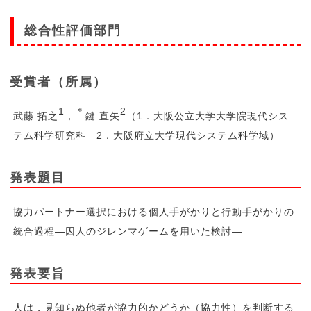
総合性評価部門
受賞者（所属）
1
＊
2
武藤 拓之
，
鍵 直矢
（1．大阪公立大学大学院現代シス
テム科学研究科 2．大阪府立大学現代システム科学域）
発表題目
協力パートナー選択における個人手がかりと行動手がかりの
統合過程―囚人のジレンマゲームを用いた検討―
発表要旨
人は，見知らぬ他者が協力的かどうか（協力性）を判断する