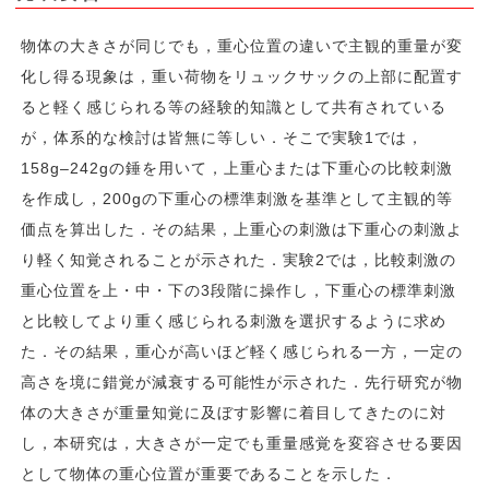
物体の大きさが同じでも，重心位置の違いで主観的重量が変
化し得る現象は，重い荷物をリュックサックの上部に配置す
ると軽く感じられる等の経験的知識として共有されている
が，体系的な検討は皆無に等しい．そこで実験1では，
158g–242gの錘を用いて，上重心または下重心の比較刺激
を作成し，200gの下重心の標準刺激を基準として主観的等
価点を算出した．その結果，上重心の刺激は下重心の刺激よ
り軽く知覚されることが示された．実験2では，比較刺激の
重心位置を上・中・下の3段階に操作し，下重心の標準刺激
と比較してより重く感じられる刺激を選択するように求め
た．その結果，重心が高いほど軽く感じられる一方，一定の
高さを境に錯覚が減衰する可能性が示された．先行研究が物
体の大きさが重量知覚に及ぼす影響に着目してきたのに対
し，本研究は，大きさが一定でも重量感覚を変容させる要因
として物体の重心位置が重要であることを示した．