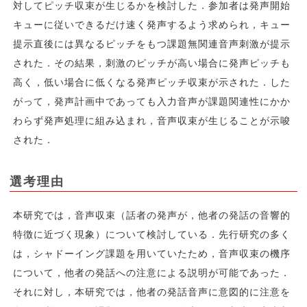
対してピッチ収束が生じるかを検討した．参加者は発声開始
キューに従いできるだけ速く発声するよう求められ，キュー
提示直後には異なるピッチをもつ課題無関連音声刺激が提示
された．その結果，刺激のピッチが高い場合に発声ピッチも
高く，低い場合に低くなる発声ピッチ収束が示された．した
がって，発声計画中であっても入力音声が課題関連性にかか
わらず発声処理に組み込まれ，音声収束が生じることが示唆
された．
選考理由
本研究では，音声収束（話者の発声が，他者の発話の音響的
特徴に近づく現象）について検討している．先行研究の多く
は，シャドーイング課題を用いていたため，音声収束の機序
について，他者の発話への注意による説明が可能であった．
それに対し，本研究では，他者の発話音声に意図的に注意を