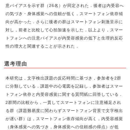
意バイアスを示す群（26名）が同定された．後者は内受容へ
の気づき・身体感覚への信頼が低く，スマートフォン依存傾
向が高かった．さらに後者の群はスマートフォン刺激呈示に
対し，前者と比較して心拍加速を示した．以上より，スマー
トフォンへの注意バイアスが内受容感覚の低下と生理的反応
性の増大と関連することが示された．
選考理由
本研究は，文字検出課題の反応時間に基づき，参加者を2群
に分類している．課題中の心電図を記録し，参加者はスマー
トフォン依存と内受容感覚に関する質問紙に回答している．
2群間の比較から，一貫してスマートフォンに注意補足され
る群（課題難易度に関わらずスマートフォン背景で文字検出
が遅い群）は，スマートフォン依存傾向が高く，内受容感覚
（身体感覚への気づき，身体感覚への信頼感の得点）が低