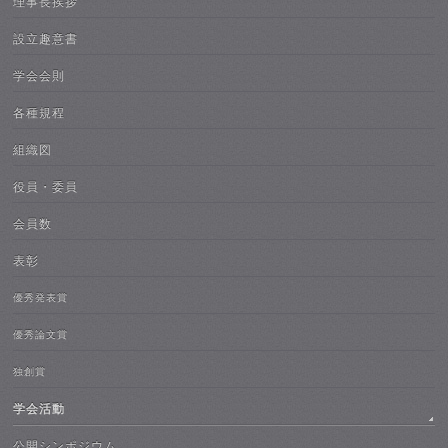
理事長挨拶
設立趣意書
学会会則
各種規程
組織図
役員・委員
会員数
表彰
優秀発表賞
優秀論文賞
独創賞
学会活動
公開シンポジウム