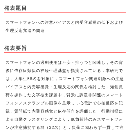
発表題目
スマートフォンへの注意バイアスと内受容感覚の低下および
生理反応亢進の関連
発表要旨
スマートフォンの過剰使用は不安・抑うつと関連し，その背
後に依存症類似の神経生理基盤が指摘されている．本研究で
は，大学生58名を対象に，スマートフォン関連刺激への注意
バイアスと内受容感覚・生理反応の関係を検討した．知覚負
荷を操作した文字検出課題中，背景に課題非関連のスマート
フォン／スクランブル画像を呈示し，心電計で心拍反応を記
録，質問紙で内受容感覚と依存傾向を評価した．行動指標に
よる自動クラスタリングにより，低負荷時のみスマートフォ
ンが注意捕捉する群（32名）と，負荷に関わらず一貫して注