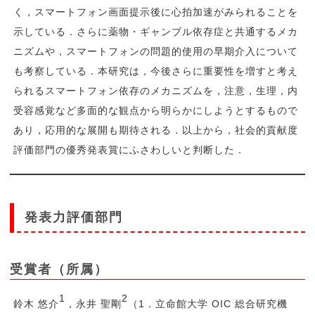
く，スマートフォン画面提示後に心拍加速がみられることを
示している．さらに薬物・ギャンブル依存症と共通するメカ
ニズムや，スマートフォンの問題的使用の早期介入について
も考察している．本研究は，今後さらに重要性を増すと考え
られるスマートフォン依存のメカニズムを，注意，生理，内
受容感覚など多面的な観点から明らかにしようとするもので
あり，応用的な展開も期待される．以上から，社会的貢献度
評価部門の優秀発表賞にふさわしいと判断した．
発表力評価部門
受賞者（所属）
1
2
鈴木 悠介
，永井 聖剛
（1．立命館大学 OIC 総合研究機