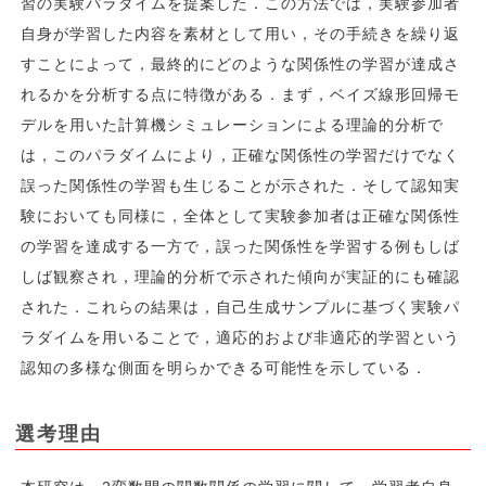
習の実験パラダイムを提案した．この方法では，実験参加者
自身が学習した内容を素材として用い，その手続きを繰り返
すことによって，最終的にどのような関係性の学習が達成さ
れるかを分析する点に特徴がある．まず，ベイズ線形回帰モ
デルを用いた計算機シミュレーションによる理論的分析で
は，このパラダイムにより，正確な関係性の学習だけでなく
誤った関係性の学習も生じることが示された．そして認知実
験においても同様に，全体として実験参加者は正確な関係性
の学習を達成する一方で，誤った関係性を学習する例もしば
しば観察され，理論的分析で示された傾向が実証的にも確認
された．これらの結果は，自己生成サンプルに基づく実験パ
ラダイムを用いることで，適応的および非適応的学習という
認知の多様な側面を明らかできる可能性を示している．
選考理由