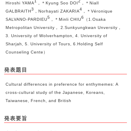
1
2
Hiroshi YAMA
，＊Kyung Soo DOI
，＊Niall
3
4
GALBRAITH
，Norhayati ZAKARIA
，＊Véronique
5
6
SALVANO-PARDIEU
，＊Minli CHIU
（1.Osaka
Metropolitan University， 2.Sunkyungkwan Unversity，
3. University of Wolverhampton, 4. University of
Sharjah, 5. University of Tours, 6.Holding Self
Counseling Cente）
発表題目
Cultural differences in preference for enthymemes: A
cross-cultural study of the Japanese, Koreans,
Taiwanese, French, and British
発表要旨