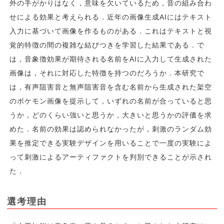
外の手がかりはなく，意味を欠いているため，音の組み合わ
せによる効果と考えられる．近年の画像生成AIにはテキスト
入力に基づいて画像を作るものがある．これはテキストと視
覚的特徴の間の複雑な結びつきを学習した結果である．で
は，音象徴効果が期待される名前をAIに入力して生成された
画像は，それに対応した特徴を持つのだろうか．本研究で
は，有声阻害音と無声阻害音を含む名前から生成された架空
のポケモン画像を提示して，いずれの名前が合っていると思
うか，どのくらい強いと思うか，大きいと思うかの評価を求
めた．名前の効果は認められなかったが，刺激のランダム効
果を推定できる実験デザインを用いることで一度の実験によ
って刺激によるアーティファクトを判別できることが示され
た．
選考理由