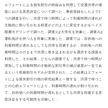
エフォートによる損失割引の枠組みを利用して交通渋滞の場
面における意思決定について調べた．事前登録をした上で2
つの調査を行い，渋滞で待つ時間によって到着時間の遅れが
主観的に割り引かれる程度がどのように変化するかをベイズ
階層モデリングで調べた．調査1は大学生を対象に，調査2は
運転免許を持つ人を対象に実施した．調査では，目的地への
到着時間が遅れるとしても渋滞を回避するか，目的地への到
着時間はそのままで渋滞に巻き込まれるかを選択する課題を
利用した．その結果，どちらの調査でも，渋滞で待つ時間が
増加しても到着時間の主観的な割引率の減少速度が一定であ
るという双曲割引モデルが支持された．この結果はエフォー
トによる損失割引の他の研究結果と一致する．渋滞で待つこ
との心的エフォートにより，到着時間の遅れが割り引かれ
て，目的地への到着時間が遅れるとしても渋滞を回避する意
思決定をする可能性を示唆した．