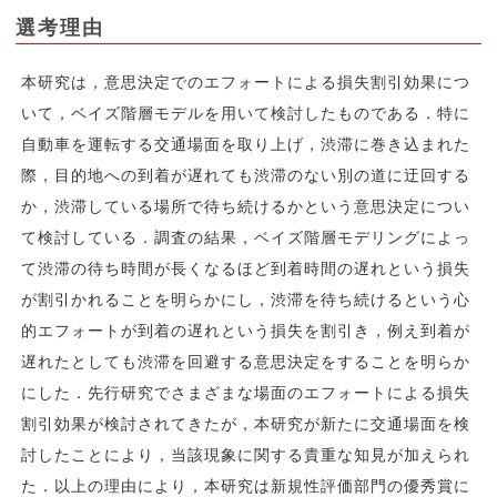
選考理由
本研究は，意思決定でのエフォートによる損失割引効果につ
いて，ベイズ階層モデルを用いて検討したものである．特に
自動車を運転する交通場面を取り上げ，渋滞に巻き込まれた
際，目的地への到着が遅れても渋滞のない別の道に迂回する
か，渋滞している場所で待ち続けるかという意思決定につい
て検討している．調査の結果，ベイズ階層モデリングによっ
て渋滞の待ち時間が長くなるほど到着時間の遅れという損失
が割引かれることを明らかにし，渋滞を待ち続けるという心
的エフォートが到着の遅れという損失を割引き，例え到着が
遅れたとしても渋滞を回避する意思決定をすることを明らか
にした．先行研究でさまざまな場面のエフォートによる損失
割引効果が検討されてきたが，本研究が新たに交通場面を検
討したことにより，当該現象に関する貴重な知見が加えられ
た．以上の理由により，本研究は新規性評価部門の優秀賞に