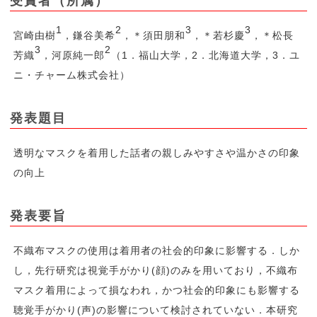
受賞者（所属）
1
2
3
3
宮崎由樹
，鎌谷美希
，＊須田朋和
，＊若杉慶
，＊松長
3
2
芳織
，河原純一郎
（1．福山大学，2．北海道大学，3．ユ
ニ・チャーム株式会社）
発表題目
透明なマスクを着用した話者の親しみやすさや温かさの印象
の向上
発表要旨
不織布マスクの使用は着用者の社会的印象に影響する．しか
し，先行研究は視覚手がかり(顔)のみを用いており，不織布
マスク着用によって損なわれ，かつ社会的印象にも影響する
聴覚手がかり(声)の影響について検討されていない．本研究