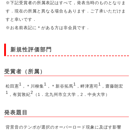
※下記受賞者の所属表記はすべて，発表当時のものとなりま
す．現在の所属と異なる場合もあります．ご了承いただけま
すと幸いです．
※お名前表記に＊がある方は非会員です．
新規性評価部門
受賞者（所属）
1
1
1
1
松田憲
，＊川柳集
，＊新谷拓馬
，畔津憲司
，齋藤朗宏
1
2
，有賀敦紀
（1．北九州市立大学，2．中央大学）
発表題目
背景音のテンポが選択のオーバーロード現象に及ぼす影響