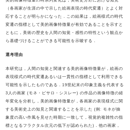
（各画家が生涯の中で示した絵画表現の時代変遷）とよく対
応することが明らかになった．この結果は，絵画様式の時代
変遷の指標として美的画像特徴量が有効であることを示すと
ともに，美術の歴史を人間の知覚・感性の特性という観点か
ら基礎づけることができる可能性を示唆する．
選考理由
本研究は，人間の知覚と関連する美的画像特徴量が，絵画の
表現様式の時代変遷あるいは一貫性の指標として利用できる
可能性を示したものである．19世紀末の印象主義を代表する
3人の画家 (モネ・ピサロ・シスレー) の作品の画像特徴の経
年変化を分析し，美的画像特徴量が，各画家の表現様式に関
する美術史上の知見と関連することを示した (例: モネが抽
象度の高い作風を見せた時期に一致して，視覚的複雑性の指
標となるフラクタル次元の低下が認められた)．他の画家，