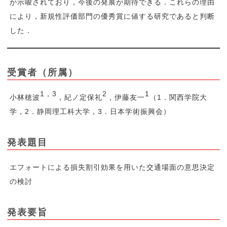
が示唆されており，今後の発展が期待できる．これらの理由
により，新規性評価部門の優秀賞に値する研究であると判断
した．
受賞者（所属）
1，3
2
1
小林穂波
，紀ノ定保礼
，伊藤友一
（1．関西学院大
学，2．静岡理工科大学，3．日本学術振興会）
発表題目
エフォートによる損失割引効果を用いた交通場面の意思決定
の検討
発表要旨