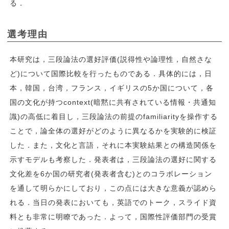
る．
選考理由
本研究は，三段論法の選好評価(説得性や論理性，自然さな
ど)について国際比較を行ったものである．具体的には，日
本，韓国，台湾，フランス，イギリスの5か国について，各
国の文化が持つcontext(暗黙に共有されている情報・共通知
識)の高低に着目し，三段論法の前提のfamiliarityを操作する
ことで，論全体の選好がどのように異なるかを実験的に検証
した．また，文化と言語，それに本実験結果との構造関係を
示すモデルも考察した．発表者は，三段論法の選好に関する
文化差を6か国の研究者(発表者含む)とのコラボレーション
を通して明らかにしており，この点には大きな意義が認めら
れる．当日の発表においても，英語でのトーク，スライド資
料とも非常に明瞭であった．よって，国際性評価部門の受賞