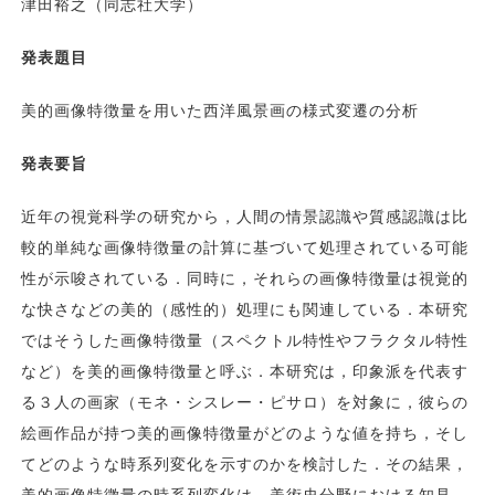
津田裕之（同志社大学）
発表題目
美的画像特徴量を用いた西洋風景画の様式変遷の分析
発表要旨
近年の視覚科学の研究から，人間の情景認識や質感認識は比
較的単純な画像特徴量の計算に基づいて処理されている可能
性が示唆されている．同時に，それらの画像特徴量は視覚的
な快さなどの美的（感性的）処理にも関連している．本研究
ではそうした画像特徴量（スペクトル特性やフラクタル特性
など）を美的画像特徴量と呼ぶ．本研究は，印象派を代表す
る３人の画家（モネ・シスレー・ピサロ）を対象に，彼らの
絵画作品が持つ美的画像特徴量がどのような値を持ち，そし
てどのような時系列変化を示すのかを検討した．その結果，
美的画像特徴量の時系列変化は，美術史分野における知見