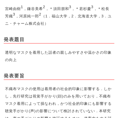
1
2
3
3
宮崎由樹
，鎌谷美希
，＊須田朋和
，＊若杉慶
，＊松長
3
2
芳織
，河原純一郎
（1．福山大学，2．北海道大学，3．ユ
ニ・チャーム株式会社）
発表題目
透明なマスクを着用した話者の親しみやすさや温かさの印象
の向上
発表要旨
不織布マスクの使用は着用者の社会的印象に影響する．しか
し，先行研究は視覚手がかり(顔)のみを用いており，不織布
マスク着用によって損なわれ，かつ社会的印象にも影響する
聴覚手がかり(声)の影響について検討されていない．本研究