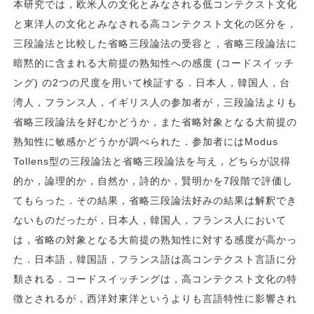
本研究では，欧米人の文化とみなされる低コンテクスト文化
と東洋人の文化とみなされる高コンテクスト文化の区分を，
三段論法と比較した省略三段論法の受容と，省略三段論法に
暗黙的に含まれる大前提の熟知性への感度 (コードスイッチ
ング) の2つの尺度を用いて検証する．日本人，韓国人，台
湾人，フランス人，イギリス人の参加者が，三段論法よりも
省略三段論法を好むかどうか，また省略対象となる大前提の
熟知性に敏感かどうかが調べられた．参加者にはModus
Tollens型の三段論法と省略三段論法を与え，どちらが説得
的か，論理的か，自然か，詩的か，賢明かを7段階で評価し
てもらった．その結果，省略三段論法好みの結果は解釈でき
ないものだったが，日本人，韓国人，フランス人において
は，省略の対象となる大前提の熟知性に対する感度が高かっ
た．日本語，韓国語，フランス語は高コンテクスト言語に分
類される．コードスイッチングは，高コンテクスト文化の特
徴とされるが，西洋対東洋というよりも言語特性に影響され