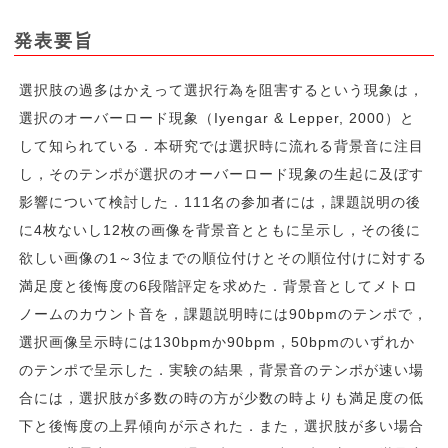
発表要旨
選択肢の過多はかえって選択行為を阻害するという現象は，
選択のオーバーロード現象（Iyengar & Lepper, 2000）と
して知られている．本研究では選択時に流れる背景音に注目
し，そのテンポが選択のオーバーロード現象の生起に及ぼす
影響について検討した．111名の参加者には，課題説明の後
に4枚ないし12枚の画像を背景音とともに呈示し，その後に
欲しい画像の1～3位までの順位付けとその順位付けに対する
満足度と後悔度の6段階評定を求めた．背景音としてメトロ
ノームのカウント音を，課題説明時には90bpmのテンポで，
選択画像呈示時には130bpmか90bpm，50bpmのいずれか
のテンポで呈示した．実験の結果，背景音のテンポが速い場
合には，選択肢が多数の時の方が少数の時よりも満足度の低
下と後悔度の上昇傾向が示された．また，選択肢が多い場合