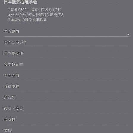
日本認知心理学会
〒819-0395 福岡市西区元岡744
九州大学大学院人間環境学研究院内
日本認知心理学会事務局
学会案内
学会について
理事長挨拶
設立趣意書
学会会則
各種規程
組織図
役員・委員
会員数
表彰