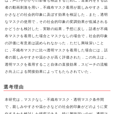
は，声の手がかりの影響も検証するために，道案内をする話
者の動画刺激を用い，不織布マスク着用が親しみやすさ，温
かさなどの社会的印象に及ぼす効果を検証した．また，透明
なマスクの使用で，その社会的印象の変調効果が低減される
かどうかも検討した．実験の結果，予想に反し，話者が不織
布マスクを着用した場合とマスクなしの場合で，社会的印象
の評価に有意差は認められなかった．ただし興味深いこと
に，不織布マスクに比べ透明マスクを着用した場合には，話
者の親しみやすさや温かさが高く評価された．この向上は，
透明マスクを着用すること自体の直接効果，スピーチの流暢
さ向上による間接効果によってもたらされていた．
選考理由
本研究は，マスクなし・不織布マスク・透明マスク条件間
で，親しみやすさや温かさなどの社会的印象がどのように変
化するかを検討した研究である．特に興味深いのが，透明マ