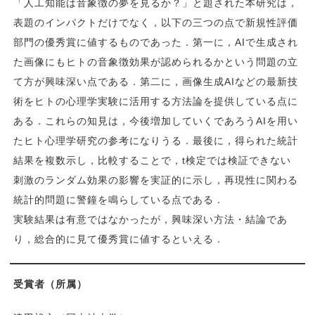
「人工知能は音象徴の夢を見るか？」と題された本研究は，
表題のインパクトだけでなく，以下の三つの点で新規性評価
部門の優秀賞に値するものであった．第一に，AIで生成され
た画像にもヒトの音象徴効果が認められるかという問題の立
て方が興味深い点である．第二に，画像生成AIなどの最新技
術をヒトの心理学実験に活用する方法論を提供している点に
ある．これらの知見は，今後増加していくであろうAIを用い
たヒト心理学研究の参考になりうる．最後に，得られた統計
結果を複数示し，比較することで，t検定では検証できない
刺激のランダム効果の影響を実証的に示し，再現性に関わる
統計的問題に警鐘を鳴らしている点である．
実験結果は有意ではなかったが，興味深い方法・結論であ
り，総合的に見て優秀賞に値するといえる．
受賞者（所属）