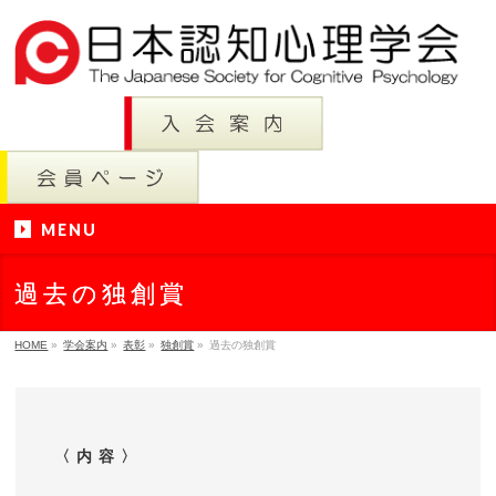
MENU
過去の独創賞
HOME
»
学会案内
»
表彰
»
独創賞
»
過去の独創賞
〈 内 容 〉