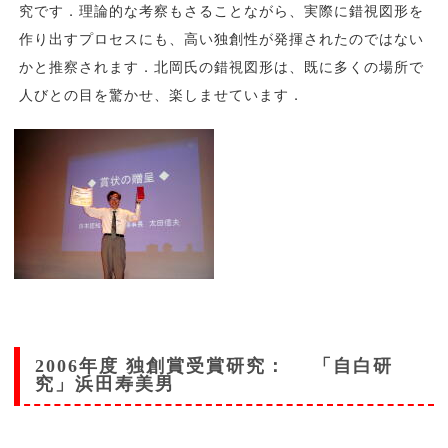
究です．理論的な考察もさることながら、実際に錯視図形を
作り出すプロセスにも、高い独創性が発揮されたのではない
かと推察されます．北岡氏の錯視図形は、既に多くの場所で
人びとの目を驚かせ、楽しませています．
2006年度 独創賞受賞研究： 「自白研
究」浜田寿美男