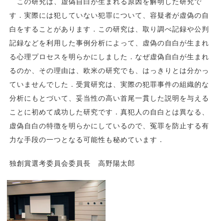
この研究は、虚偽自白が生まれる原因を解明した研究で
す．実際には犯していない犯罪について、容疑者が虚偽の自
白をすることがあります．この研究は、取り調べ記録や公判
記録などを利用した事例分析によって、虚偽の自白が生まれ
る心理プロセスを明らかにしました．なぜ虚偽自白が生まれ
るのか、その理由は、欧米の研究でも、はっきりとは分かっ
ていませんでした．受賞研究は、実際の犯罪事件の組織的な
分析にもとづいて、妥当性の高い首尾一貫した説明を与える
ことに初めて成功した研究です．真犯人の自白とは異なる、
虚偽自白の特徴を明らかにしているので、冤罪を防止する有
力な手段の一つとなる可能性も秘めています．
独創賞選考委員会委員長 高野陽太郎