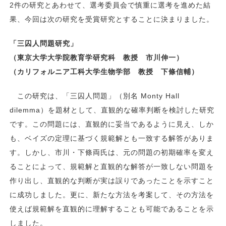
2件の研究とあわせて、選考委員会で慎重に選考を進めた結
果、今回は次の研究を受賞研究とすることに決まりました。
「三囚人問題研究」
（東京大学大学院教育学研究科 教授 市川伸一）
（カリフォルニア工科大学生物学部 教授 下條信輔）
この研究は、「三囚人問題」（別名 Monty Hall
dilemma）を題材として、直観的な確率判断を検討した研究
です。この問題には、直観的に妥当であるように見え、しか
も、ベイズの定理に基づく規範解とも一致する解答がありま
す。しかし、市川・下條両氏は、元の問題の初期確率を変え
ることによって、規範解と直観的な解答が一致しない問題を
作り出し、直観的な判断が実は誤りであったことを示すこと
に成功しました。更に、新たな方法を考案して、その方法を
使えば規範解を直観的に理解することも可能であることを示
しました。