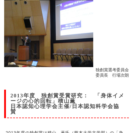
独創賞選考委員会
委員長 行場次朗
2013年度 独創賞受賞研究： 「身体イメ
ージの心的回転」積山薫
日本認知心理学会主催/日本認知科学会協
賛
2013年度の独創賞は積山 薫氏（熊本大学文学部）の「身