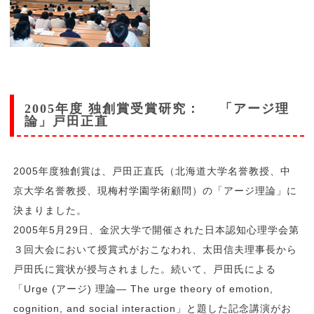
2005年度 独創賞受賞研究： 「アージ理
論」戸田正直
2005年度独創賞は、戸田正直氏（北海道大学名誉教授、中
京大学名誉教授、現梅村学園学術顧問）の「アージ理論」に
決まりました。
2005年5月29日、金沢大学で開催された日本認知心理学会第
３回大会において授賞式がおこなわれ、太田信夫理事長から
戸田氏に賞状が授与されました。続いて、戸田氏による
「Urge (アージ) 理論― The urge theory of emotion,
cognition, and social interaction」と題した記念講演がお