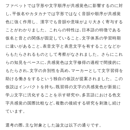
ファベットでは字形や文字順序が共感覚色に影響するのに対
し､平仮名やカタカナでは字形ではなく音韻や順序が共感覚
色に強く作用し、漢字でも音韻や意味がより大きく寄与する
ことがわかりました。これらの特性は､日本語の特徴である
仮名と音との関係が固定していること､文字体系の学習時期
に違いがあること､表音文字と表意文字を有することなどか
らもたらされるものとして考察がなされました。さらにこれ
らの知見をベースに､共感覚色は文字修得の過程で間接的に
もたらされ､文字の弁別性を高め､マーカーとして文字習得を
助ける働きをするという独自の仮説が提案されました。この
仮説はインパクトを持ち､既習得の文字の共感覚色が新規に
学ぶ文字に汎化することを示す研究や､多言語における色文
字共感覚の国際比較など､複数の後続する研究を刺激し続け
ています。
選考の際､主な対象とした論文は以下の通りです。