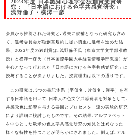
2023年度 日本認知心理学会独創賞受賞研
究： 「日本語における色字共感覚研究」
浅野倫子・横澤一彦
会員から推薦された研究と､過去に候補となった研究も含め
て、選考委員会が独創賞規約に従い慎重に選考を進めた結
果、2023年度の独創賞は､浅野倫子氏（東京大学文学部准教
授）と横澤一彦氏（日本国際学園大学経営情報学部教授）が
中心となって行われた「日本語における色字共感覚研究」に
授与することが決まりました。授賞理由は以下の通りです。
この研究は､3つの書記体系（平仮名，片仮名，漢字）を有
する日本語を用いて､日本人の色文字共感覚者を対象として､
共感覚色に影響を与える要因とプロセスを一連の実験的研究
により詳細に検討したものです。その結果､アルファベット
を中心とした欧米の色文字共感覚研究の知見とは異なった
様々な特性を持つことが明らかにされました。例えば､アル