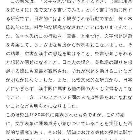
この研究は、「文字を思い出そうとするとき、（筆記用具
を持たずに）指で文字を書いてみる」という書字行動に関す
る研究です。日常的にはよく観察される行動ですが、佐々木
氏以前には、科学的な研究がなされたことはありませんでし
た。佐々木氏はこの行動を「空書」と名づけ、文字想起課題
を考案して、さまざまな角度から分析をおこないました。そ
の結果、空書が漢字の想起を助けること、空書が禁じられる
と想起が困難になること、日本人の場合、英単語の綴りを想
起する際にも空書が観察され、それが想起を助けることなど
が明らかになりました。また、比較文化的な研究から、日本
人にかぎらず、漢字圏に属する他の国の人々も空書をおこな
うこと、一方、アルファベット圏の人々は空書をおこなわな
いことなども明らかになりました。
この研究は1980年代に発表されたものですが、この時期
に、文字表象に運動成分が結びついていることを実証した画
期的な研究であり、その後、認知における身体の役割に関す