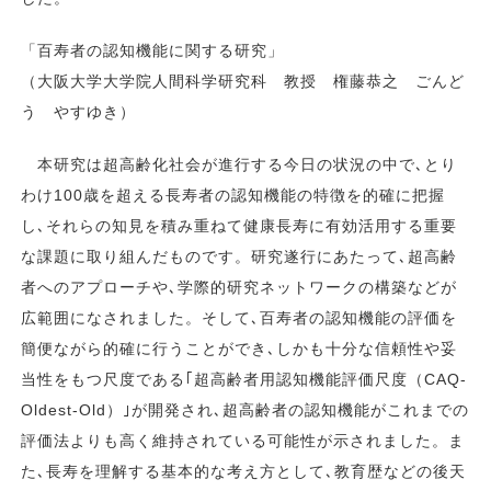
「百寿者の認知機能に関する研究」
（大阪大学大学院人間科学研究科 教授 権藤恭之 ごんど
う やすゆき）
本研究は超高齢化社会が進行する今日の状況の中で､とり
わけ100歳を超える長寿者の認知機能の特徴を的確に把握
し､それらの知見を積み重ねて健康長寿に有効活用する重要
な課題に取り組んだものです。研究遂行にあたって､超高齢
者へのアプローチや､学際的研究ネットワークの構築などが
広範囲になされました。そして､百寿者の認知機能の評価を
簡便ながら的確に行うことができ､しかも十分な信頼性や妥
当性をもつ尺度である｢超高齢者用認知機能評価尺度（CAQ-
Oldest-Old）｣が開発され､超高齢者の認知機能がこれまでの
評価法よりも高く維持されている可能性が示されました。ま
た､長寿を理解する基本的な考え方として､教育歴などの後天