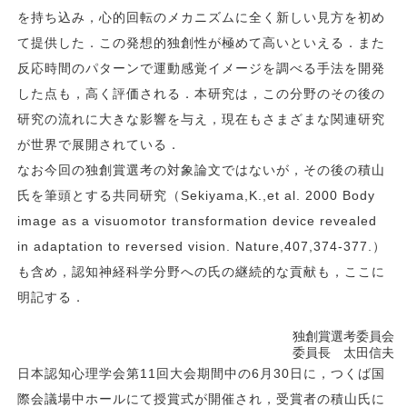
を持ち込み，心的回転のメカニズムに全く新しい見方を初め
て提供した．この発想的独創性が極めて高いといえる．また
反応時間のパターンで運動感覚イメージを調べる手法を開発
した点も，高く評価される．本研究は，この分野のその後の
研究の流れに大きな影響を与え，現在もさまざまな関連研究
が世界で展開されている．
なお今回の独創賞選考の対象論文ではないが，その後の積山
氏を筆頭とする共同研究（Sekiyama,K.,et al. 2000 Body
image as a visuomotor transformation device revealed
in adaptation to reversed vision. Nature,407,374-377.）
も含め，認知神経科学分野への氏の継続的な貢献も，ここに
明記する．
独創賞選考委員会
委員長 太田信夫
日本認知心理学会第11回大会期間中の6月30日に，つくば国
際会議場中ホールにて授賞式が開催され，受賞者の積山氏に