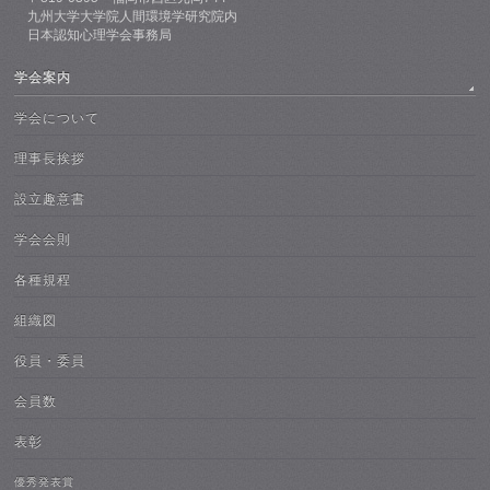
九州大学大学院人間環境学研究院内
日本認知心理学会事務局
学会案内
学会について
理事長挨拶
設立趣意書
学会会則
各種規程
組織図
役員・委員
会員数
表彰
優秀発表賞