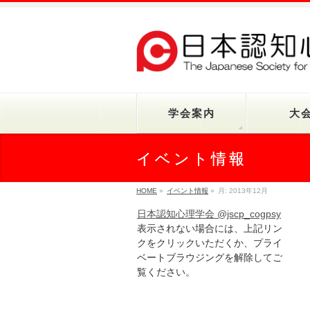
学会案内
大
イベント情報
HOME
»
イベント情報
»
月:
2013年12月
日本認知心理学会 @jscp_cogpsy
表示されない場合には、上記リン
クをクリックいただくか、プライ
ベートブラウジングを解除してご
覧ください。