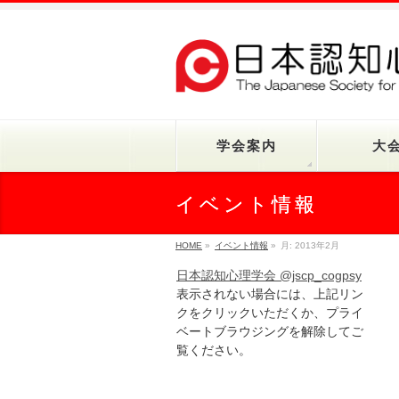
学会案内
大
イベント情報
HOME
»
イベント情報
»
月:
2013年2月
日本認知心理学会 @jscp_cogpsy
表示されない場合には、上記リン
クをクリックいただくか、プライ
ベートブラウジングを解除してご
覧ください。