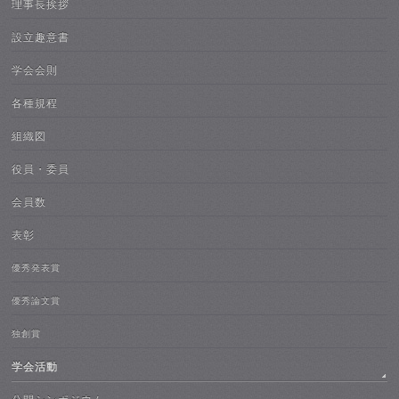
理事長挨拶
設立趣意書
学会会則
各種規程
組織図
役員・委員
会員数
表彰
優秀発表賞
優秀論文賞
独創賞
学会活動