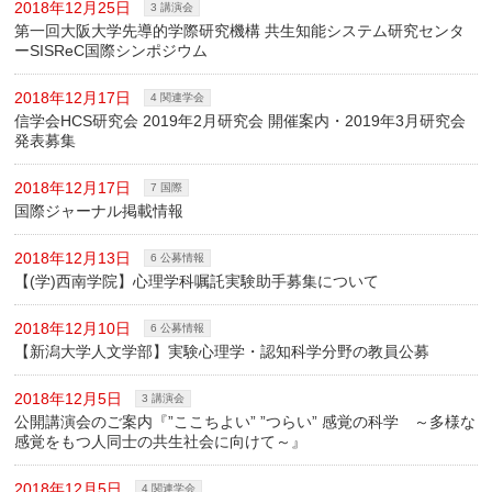
2018年12月25日
3 講演会
第一回大阪大学先導的学際研究機構 共生知能システム研究センタ
ーSISReC国際シンポジウム
2018年12月17日
4 関連学会
信学会HCS研究会 2019年2月研究会 開催案内・2019年3月研究会
発表募集
2018年12月17日
7 国際
国際ジャーナル掲載情報
2018年12月13日
6 公募情報
【(学)西南学院】心理学科嘱託実験助手募集について
2018年12月10日
6 公募情報
【新潟大学人文学部】実験心理学・認知科学分野の教員公募
2018年12月5日
3 講演会
公開講演会のご案内『”ここちよい” ”つらい” 感覚の科学 ～多様な
感覚をもつ人同士の共生社会に向けて～』
2018年12月5日
4 関連学会