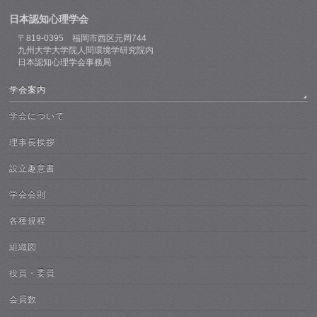
日本認知心理学会
〒819-0395 福岡市西区元岡744
九州大学大学院人間環境学研究院内
日本認知心理学会事務局
学会案内
学会について
理事長挨拶
設立趣意書
学会会則
各種規程
組織図
役員・委員
会員数