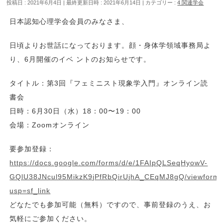
投稿日 : 2021年6月4日
最終更新日時 : 2021年6月14日
カテゴリー :
4 関連学会
日本認知心理学会会員のみなさま、
日頃よりお世話になっております。顔・身体学領域事務局よ
り、6月開催のイベ ントのお知らせです。
タイトル：第3回『フェミニスト現象学入門』オンライン読
書会
日時：6月30日（水）18：00〜19：00
会場：Zoomオンライン
要参加登録：
https://docs.google.com/forms/d/e/1FAIpQLSeqHyowV-
GQlU38JNcul95MikzK9jPfRbQirUjhA_CEqMJ8gQ/viewform
usp=sf_link
どなたでも参加可能（無料）ですので、事前登録のうえ、お
気軽にご参加ください。