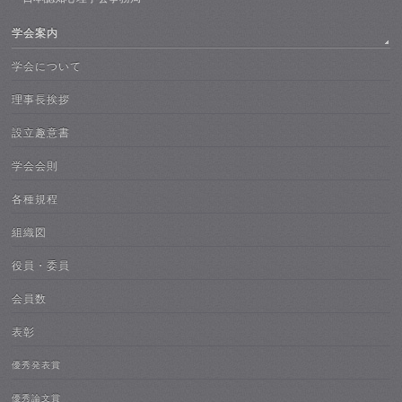
学会案内
学会について
理事長挨拶
設立趣意書
学会会則
各種規程
組織図
役員・委員
会員数
表彰
優秀発表賞
優秀論文賞