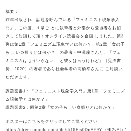
概要：
昨年出版され、話題を呼んでいる『フェミニスト現象学入
門』。この度、１章ご とに執筆者と外部から登壇者をお招
きして対談して頂くオンライン読書会を企画 しました。第3
弾は第1章「フェミニズム現象学とは何か？」第2章「女の子
らし い身振りとは何か？」の著者・中澤瞳さんと、『フェ
ミニズムはもういらない、 と彼女は言うけれど』（晃洋書
房、2020）の著者であり社会学者の高橋幸さんに ご対談い
ただきます。
課題図書1：『フェミニスト現象学入門』第1章「フェミニズ
ム現象学とは何か？」
課題図書2：同第2章「女の子らしい身振りとは何か？」
ポスターはこちらをクリックしてご覧ください
https://drive.google.com/file/d/19Ejs0DpAF9Y_r9lf2vALo