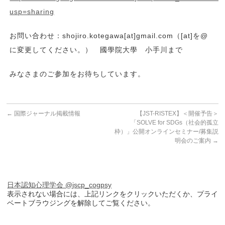
usp=sharing
お問い合わせ：shojiro.kotegawa[at]gmail.com（[at]を@
に変更してください。） 國學院大學 小手川まで
みなさまのご参加をお待ちしています。
←
国際ジャーナル掲載情報
【JST-RISTEX】＜開催予告＞
「SOLVE for SDGs（社会的孤立
枠）」公開オンラインセミナー/募集説
明会のご案内
→
日本認知心理学会 @jscp_cogpsy
表示されない場合には、上記リンクをクリックいただくか、プライ
ベートブラウジングを解除してご覧ください。