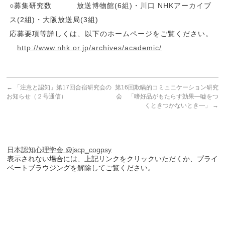
○募集研究数 放送博物館(6組)・川口 NHKアーカイブ
ス(2組)・大阪放送局(3組)
応募要項等詳しくは、以下のホームページをご覧ください。
http://www.nhk.or.jp/archives/academic/
←
「注意と認知」第17回合宿研究会の
第16回欺瞞的コミュニケーション研究
お知らせ（２号通信）
会 「嗜好品がもたらす効果―嘘をつ
くときつかないとき―」
→
日本認知心理学会 @jscp_cogpsy
表示されない場合には、上記リンクをクリックいただくか、プライ
ベートブラウジングを解除してご覧ください。