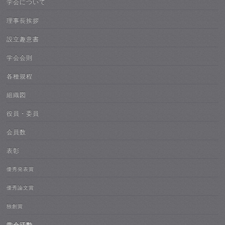
学会について
理事長挨拶
設立趣意書
学会会則
各種規程
組織図
役員・委員
会員数
表彰
優秀発表賞
優秀論文賞
独創賞
学会活動