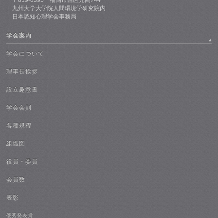
九州大学大学院人間環境学研究院内
日本認知心理学会事務局
学会案内
学会について
理事長挨拶
設立趣意書
学会会則
各種規程
組織図
役員・委員
会員数
表彰
優秀発表賞