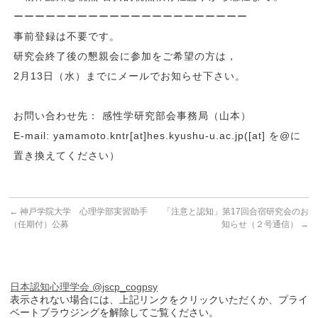
ーーーーーーーーーーーーーーーーーーーーーー
事前登録は不要です。
研究会終了後の懇親会に参加をご希望の方は，
2月13日（水）までにメールでお知らせ下さい。
お問い合わせ先： 感性学研究部会事務局（山本）
E-mail: yamamoto.kntr[at]hes.kyushu-u.ac.jp([at] を@に
置き換えてください）
←
神戸学院大学 心理学部実習助手
「注意と認知」第17回合宿研究会のお
（任期付）公募
知らせ（２号通信）
→
日本認知心理学会 @jscp_cogpsy
表示されない場合には、上記リンクをクリックいただくか、プライ
ベートブラウジングを解除してご覧ください。