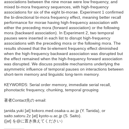
associations between the nine morae were low frequency, and
mixed bi-mora frequency sequences, with high-frequency
associations for six of the eight bi-morae. Experiment 1 confirmed
the bi-directional bi-mora frequency effect, meaning better recall
performance for morae having high-frequency association with
either the preceding mora (forward association) or the following
mora (backward association). In Experiment 2, two temporal
pauses were inserted in each list to disrupt high-frequency
associations with the preceding mora or the following mora. The
results showed that the bi-element frequency effect diminished
when the high-frequency backward association was disrupted but
the effect remained when the high-frequency forward association
was disrupted. We discuss possible mechanisms underlying the
asymmetric influence of temporal pauses on interactions between
short-term memory and linguistic long-term memory.
KEYWORDS: Serial order memory, immediate serial recall,
phonotactic frequency, chunking, temporal grouping
著者Contact先の email:
t
anida.yuki [at] kokoro.med.osaka-u.ac.jp (Y. Tanida), or
saito.satoru.2z [at] kyoto-u.ac.jp (S. Saito).
([at] を@に置き換えてください）