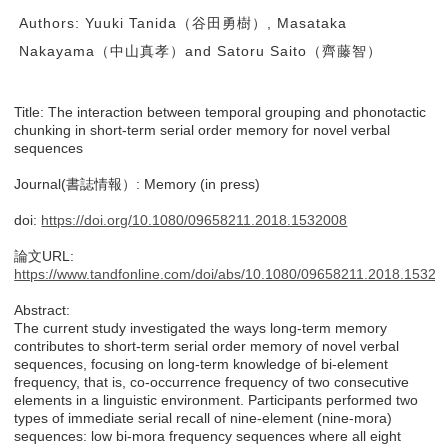
Authors: Yuuki Tanida（谷田勇樹）, Masataka
Nakayama（中山真孝）and Satoru Saito（齊藤智）
Title: The interaction between temporal grouping and phonotactic
chunking in short-term serial order memory for novel verbal
sequences
Journal(書誌情報）: Memory (in press)
doi:
https://doi.org/10.1080/09658211.2018.1532008
論文URL:
https://www.tandfonline.com/doi/abs/10.1080/09658211.2018.15320
Abstract:
The current study investigated the ways long-term memory
contributes to short-term serial order memory of novel verbal
sequences, focusing on long-term knowledge of bi-element
frequency, that is, co-occurrence frequency of two consecutive
elements in a linguistic environment. Participants performed two
types of immediate serial recall of nine-element (nine-mora)
sequences: low bi-mora frequency sequences where all eight