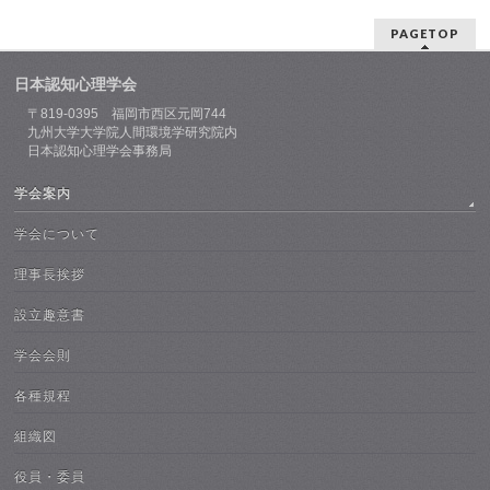
PAGETOP
日本認知心理学会
〒819-0395 福岡市西区元岡744
九州大学大学院人間環境学研究院内
日本認知心理学会事務局
学会案内
学会について
理事長挨拶
設立趣意書
学会会則
各種規程
組織図
役員・委員