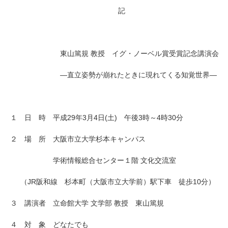
記
東山篤規 教授 イグ・ノーベル賞受賞記念講演会
―直立姿勢が崩れたときに現れてくる知覚世界―
１ 日 時 平成29年3月4日(土) 午後3時～4時30分
２ 場 所 大阪市立大学杉本キャンパス
学術情報総合センター１階 文化交流室
（JR阪和線 杉本町（大阪市立大学前）駅下車 徒歩10分）
３ 講演者 立命館大学 文学部 教授 東山篤規
４ 対 象 どなたでも