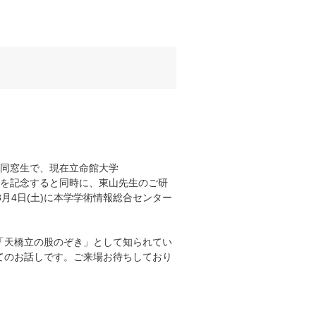
の同窓生で、現在立命館大学
）を記念すると同時に、
東山先生のご研
3月4日(土)に本学学術情報総合センター
「
天橋立の股のぞき」として知られてい
てのお話しです。
ご来場お待ちしており