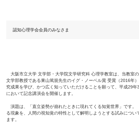
認知心理学会会員のみなさま
大阪市立大学 文学部・大学院文学研究科 心理学教室は、当教室
文学部教授である東山篤規先生のイグ・ノーベル賞 受賞（2016年
究成果を学び、かつ広く知っていただけることを願
って、平成29年
にお
いて記念講演会を開催します。
演題は、「直立姿勢が崩れたときに現れてくる知覚世界」です。
る現象を、人間の視知覚の特
性として解明しようとする試みについ
ます。