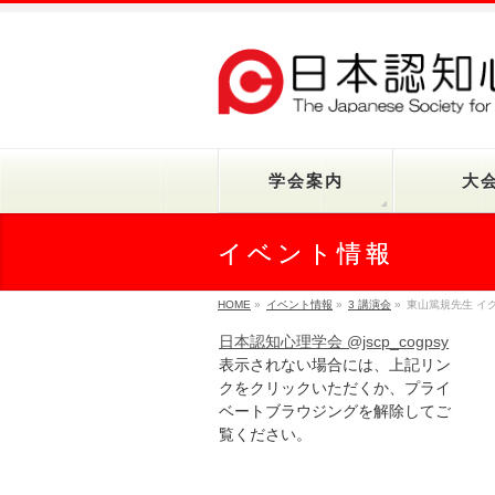
学会案内
大
イベント情報
HOME
»
イベント情報
»
3 講演会
»
東山篤規先生 イ
日本認知心理学会 @jscp_cogpsy
表示されない場合には、上記リン
クをクリックいただくか、プライ
ベートブラウジングを解除してご
覧ください。