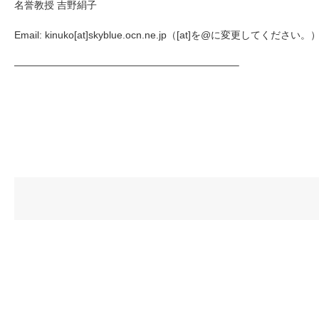
名誉教授 吉野絹子
Email: kinuko[at]skyblue.ocn.ne.jp（[at]を@に変更してください。
——————————
——————————
——–