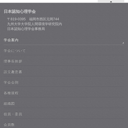
日本認知心理学会
〒819-0395 福岡市西区元岡744
九州大学大学院人間環境学研究院内
日本認知心理学会事務局
学会案内
学会について
理事長挨拶
設立趣意書
学会会則
各種規程
組織図
役員・委員
会員数