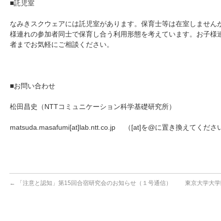
■託児室
なみきスクウェアには託児室があります。保育士等は在室しません
様連れの参加者同士で保育し合う利用形態を考えています。お子様
者までお気軽にご相談ください。
■お問い合わせ
松田昌史（NTTコミュニケーション科学基礎研究所）
matsuda.masafumi[at]lab.ntt.co.jp （[at]を@に置き換えてくだ
←
「注意と認知」第15回合宿研究会のお知らせ（１号通信）
東京大学大学