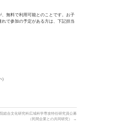
が、無料で利用可能とのことです。お子
連れで参加の予定がある方は、下記担当
さい）
院総合文化研究科広域科学専攻特任研究員公募
（民間企業との共同研究）
→