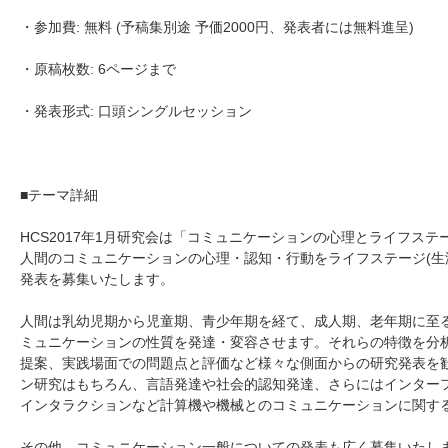
・参加費: 無料 (予稿集別途 予価2000円、発表者には無料進呈)
・原稿枚数: 6ページまで
・発表形式: 口頭シングルセッション
■テーマ詳細
HCS2017年1月研究会は「コミュニケーションの心理とライフス
人間のコミュニケーションの心理・認知・行動をライフステージ(生
発表を募集いたします。
人間は乳幼児期から児童期、青少年期を経て、成人期、老年期に至
ミュニケーションの性質を発達・変容させます。それらの特徴を分析
提案、実践場面での問題点と評価など様々な側面からの研究発表を
ン研究はもちろん、言語発達や社会的認知発達、さらにはインター
インタラクションなど計算機や機械とのコミュニケーションに関す
その他、コミュニケーション一般についての発表も広く募集いたし