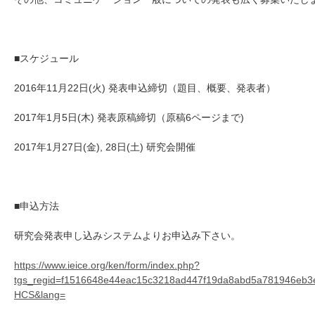
■スケジュール
2016年11月22日(火) 発表申込締切（題目、概要、発表者）
2017年1月5日(木) 発表原稿締切（原稿6ページまで)
2017年1月27日(金), 28日(土) 研究会開催
■申込方法
研究会発表申し込みシステムよりお申込み下さい。
https://www.ieice.org/ken/form/index.php?
tgs_regid=f1516648e44eac15c3218ad447f19da8abd5a781946eb3eb
HCS&lang=