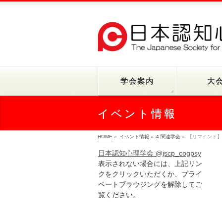
学会案内
大
イベント情報
HOME
»
イベント情報
»
4 関連学会
»
【リマインド】 
日本認知心理学会 @jscp_cogpsy
表示されない場合には、上記リン
クをクリックいただくか、プライ
ベートブラウジングを解除してご
覧ください。