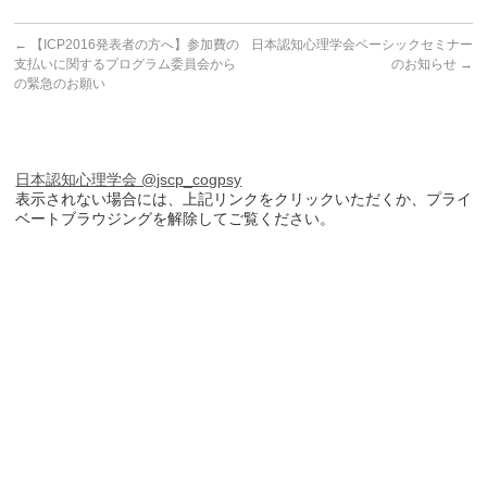
←
【ICP2016発表者の方へ】参加費の
日本認知心理学会ベーシックセミナー
支払いに関するプログラム委員会から
のお知らせ
→
の緊急のお願い
日本認知心理学会 @jscp_cogpsy
表示されない場合には、上記リンクをクリックいただくか、プライ
ベートブラウジングを解除してご覧ください。