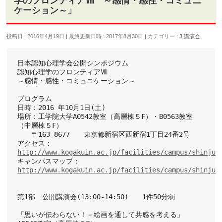
学のフロンティアⅧ ～感情・感性・コミュニ
ケーション～」
投稿日 : 2016年4月19日
最終更新日時 : 2017年8月30日
カテゴリー :
3 講演会
日本認知心理学会公開シンポジウム　
認知心理学のフロンティアⅧ　
～感情・感性・コミュニケーション～
プログラム
日時：2016 年10月1日(土)
場所：工学院大学A0542教室（高層棟５F）・B0563教室
（中層棟５F） 　
　　〒163-8677　　東京都新宿区西新宿1丁目24番2号
アクセス：
http://www.kogakuin.ac.jp/facilities/campus/shinjuk
キャンパスマップ：
http://www.kogakuin.ac.jp/facilities/campus/shinjuk
第1部　公開講演会(13:00-14:50)　　1件50分弱
「思いが伝わらない！－絵画を通して共感を考える」　