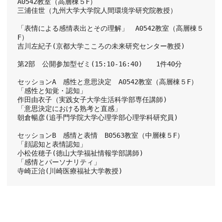
A0542教室（高層棟５F）
三浦佳世（九州大学大学院人間環境学研究院教授）
「表情による感情表出とその理解」　A0542教室（高層棟５
F）
吉川左紀子(京都大学こころの未来研究センター教授)
第2部　公開参加型ゼミ(15:10-16:40)　　1件40分
セッションA　感性と意思決定　A0542教室（高層棟５F）
「感性と知覚・認知」　　　
作田由衣子（実践女子大学生活科学部専任講師)
「意思決定における熟考と直感」　　　
朝倉暢彦(追手門学院大学心理学部心理学科研究員)
セッションB　感情と表情　B0563教室（中層棟５F）
「顔認知と表情認知」　　　
小松佐穂子(徳山大学福祉情報学部講師)
「感情とパーソナリティ」　　　
寺崎正治(川崎医療福祉大学教授)