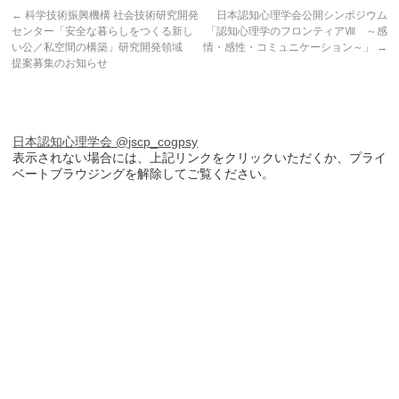
←
科学技術振興機構 社会技術研究開発
日本認知心理学会公開シンポジウム
センター「安全な暮らしをつくる新し
「認知心理学のフロンティアⅧ ～感
い公／私空間の構築」研究開発領域
情・感性・コミュニケーション～」
→
提案募集のお知らせ
日本認知心理学会 @jscp_cogpsy
表示されない場合には、上記リンクをクリックいただくか、プライ
ベートブラウジングを解除してご覧ください。