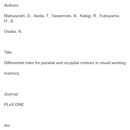
Authors:
Matsuyoshi, D., Ikeda, T., Sawamoto, N., Kakigi, R., Fukuyama,
H., &
Osaka, N.
Title:
Differential roles for parietal and occipital cortices in visual working
memory.
Journal:
PLoS ONE
doi: