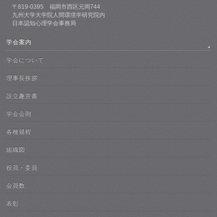
〒819-0395 福岡市西区元岡744
九州大学大学院人間環境学研究院内
日本認知心理学会事務局
学会案内
学会について
理事長挨拶
設立趣意書
学会会則
各種規程
組織図
役員・委員
会員数
表彰