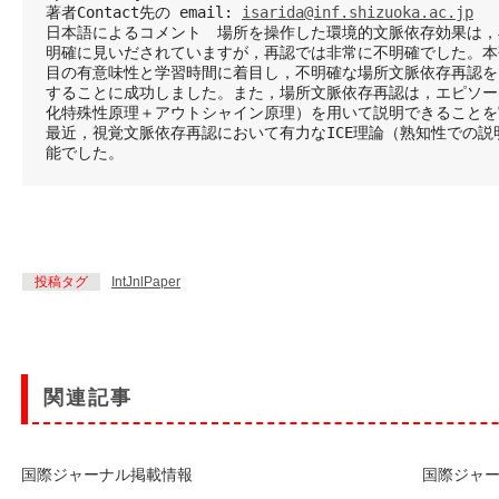
著者Contact先の email: 
isarida@inf.shizuoka.ac.jp
日本語によるコメント　場所を操作した環境的文脈依存効果は，
明確に見いだされていますが，再認では非常に不明確でした。本
目の有意味性と学習時間に着目し，不明確な場所文脈依存再認を
することに成功しました。また，場所文脈依存再認は，エピソー
化特殊性原理＋アウトシャイン原理）を用いて説明できることを
最近，視覚文脈依存再認において有力なICE理論（熟知性での説
能でした。
投稿タグ
IntJnlPaper
関連記事
国際ジャーナル掲載情報
国際ジャ