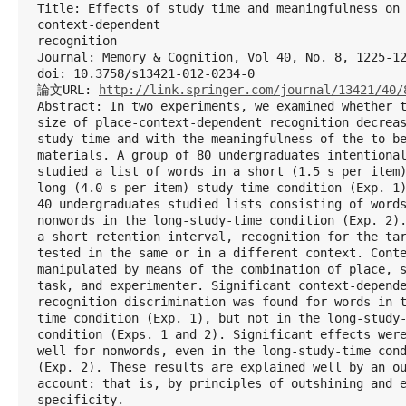
Title: Effects of study time and meaningfulness on
context-dependent
recognition
Journal: Memory & Cognition, Vol 40, No. 8, 1225-1
doi: 10.3758/s13421-012-0234-0
論文URL: 
http://link.springer.com/journal/13421/40/
Abstract: In two experiments, we examined whether 
size of place-context-dependent recognition decrea
study time and with the meaningfulness of the to-b
materials. A group of 80 undergraduates intentiona
studied a list of words in a short (1.5 s per item
long (4.0 s per item) study-time condition (Exp. 1
40 undergraduates studied lists consisting of word
nonwords in the long-study-time condition (Exp. 2)
a short retention interval, recognition for the ta
tested in the same or in a different context. Cont
manipulated by means of the combination of place, 
task, and experimenter. Significant context-depend
recognition discrimination was found for words in 
time condition (Exp. 1), but not in the long-study
condition (Exps. 1 and 2). Significant effects wer
well for nonwords, even in the long-study-time con
(Exp. 2). These results are explained well by an o
account: that is, by principles of outshining and 
specificity.