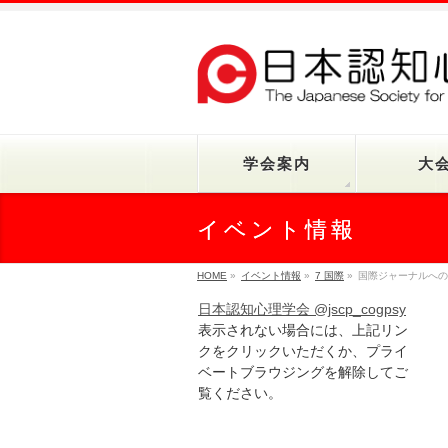
学会案内
大
イベント情報
HOME
»
イベント情報
»
7 国際
»
国際ジャーナルへの
日本認知心理学会 @jscp_cogpsy
表示されない場合には、上記リン
クをクリックいただくか、プライ
ベートブラウジングを解除してご
覧ください。