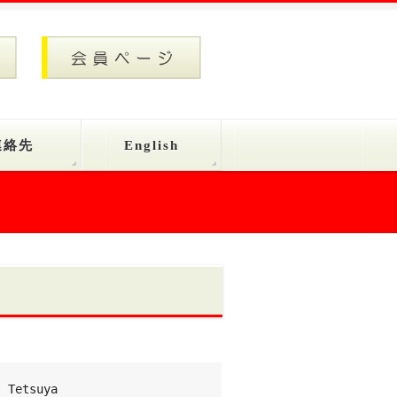
連絡先
English
I Tetsuya