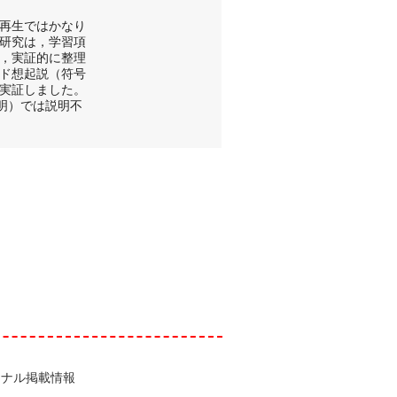
再生ではかなり
研究は，学習項
，実証的に整理
ド想起説（符号
実証しました。
明）では説明不
ーナル掲載情報