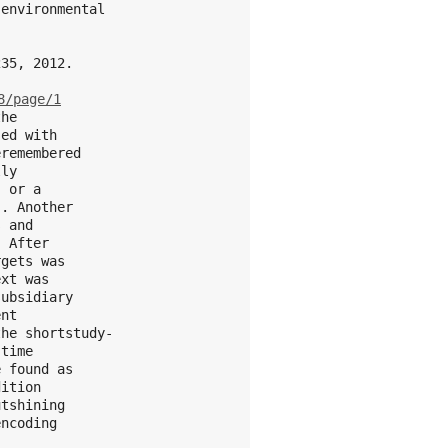
 environmental
235, 2012.
8/page/1
the
sed with
eremembered
lly
) or a
). Another
s and
. After
rgets was
ext was
subsidiary
ent
the shortstudy-
-time
e found as
dition
utshining
encoding