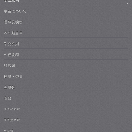
学会案内
学会について
理事長挨拶
設立趣意書
学会会則
各種規程
組織図
役員・委員
会員数
表彰
優秀発表賞
優秀論文賞
独創賞