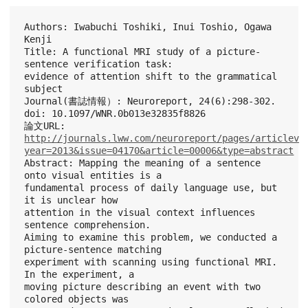
Authors: Iwabuchi Toshiki, Inui Toshio, Ogawa 
Kenji
Title: A functional MRI study of a picture-
sentence verification task:
evidence of attention shift to the grammatical 
subject
Journal(書誌情報）: Neuroreport, 24(6):298-302.
doi: 10.1097/WNR.0b013e32835f8826
論文URL:
http://journals.lww.com/neuroreport/pages/articlevi
year=2013&issue=04170&article=00006&type=abstract
Abstract: Mapping the meaning of a sentence 
onto visual entities is a
fundamental process of daily language use, but 
it is unclear how
attention in the visual context influences 
sentence comprehension.
Aiming to examine this problem, we conducted a 
picture-sentence matching
experiment with scanning using functional MRI. 
In the experiment, a
moving picture describing an event with two 
colored objects was