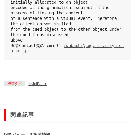
initially allocated to an object
encoded as the grammatical subject in the 
process of linking the content
of a sentence with a visual event. Therefore, 
the attention was shifted
from the cued object to the other object under 
the conditions discussed
above.
著者Contact先の email: 
iwabuchi@cog.ist.i.kyoto-
u.ac.jp
投稿タグ
IntJnlPaper
関連記事
国際ジャーナル掲載情報