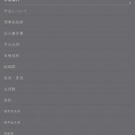
学会について
理事長挨拶
設立趣意書
学会会則
各種規程
組織図
役員・委員
会員数
表彰
優秀発表賞
優秀論文賞
独創賞