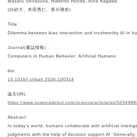
Masaru Shirasuna, Hidehito Honda, Rina Kagawa
(白砂大、本田秀仁、香川璃奈)
Title:
Dilemma between bias interaction and trustworthy AI in 
Journal(書誌情報）:
Computers in Human Behavior: Artificial Humans
doi:
10.1016/j.chbah.2026.100314
論文URL:
https://www.sciencedirect.com/science/article/pii/S2949
Abstract:
In today’s world, humans collaborate with artificial intell
judgments with the help of decision support AI. Generally