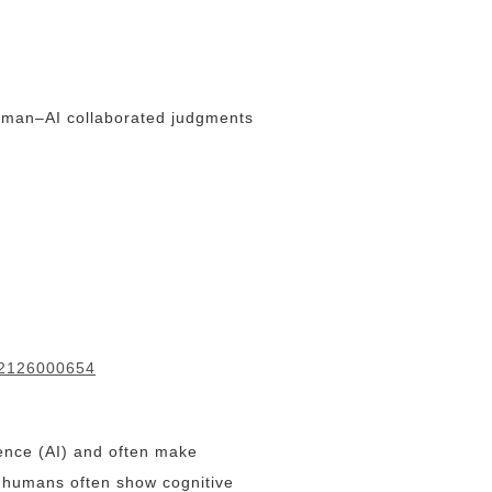
human–AI collaborated judgments
882126000654
igence (AI) and often make
, humans often show cognitive