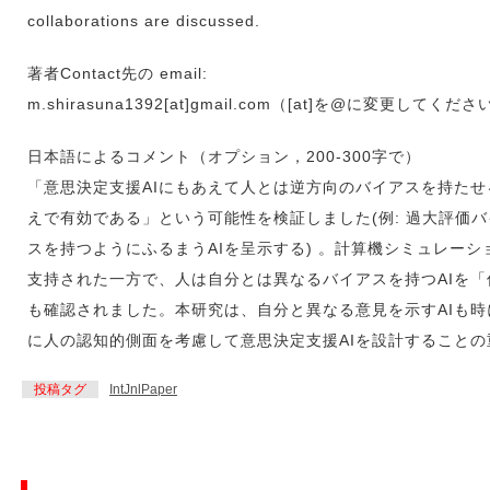
collaborations are discussed.
著者Contact先の email:
m.shirasuna1392[at]gmail.com（[at]を@に変更して
日本語によるコメント（オプション，200-300字で）
「意思決定支援AIにもあえて人とは逆方向のバイアスを持た
えで有効である」という可能性を検証しました(例: 過大評価
スを持つようにふるまうAIを呈示する) 。計算機シミュレー
支持された一方で、人は自分とは異なるバイアスを持つAIを
も確認されました。本研究は、自分と異なる意見を示すAIも
に人の認知的側面を考慮して意思決定支援AIを設計すること
投稿タグ
IntJnlPaper