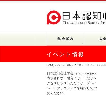
学会案内
大
イベント情報
HOME
»
イベント情報
»
7 国際
»
国際ジャーナル掲載
日本認知心理学会 @jscp_cogpsy
表示されない場合には、上記リン
クをクリックいただくか、プライ
ベートブラウジングを解除してご
覧ください。