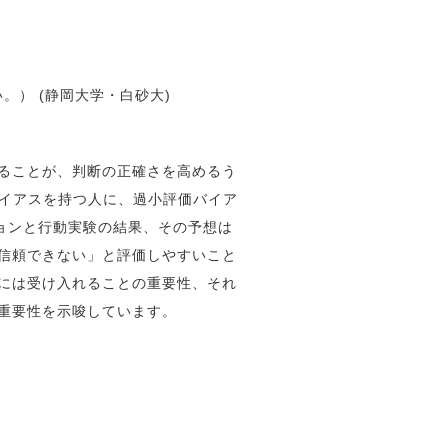
ください。） (静岡大学・白砂大)
せることが、判断の正確さを高めるう
バイアスを持つ人に、過小評価バイア
ションと行動実験の結果、その予想は
「信頼できない」と評価しやすいこと
時には受け入れることの重要性、それ
の重要性を示唆しています。