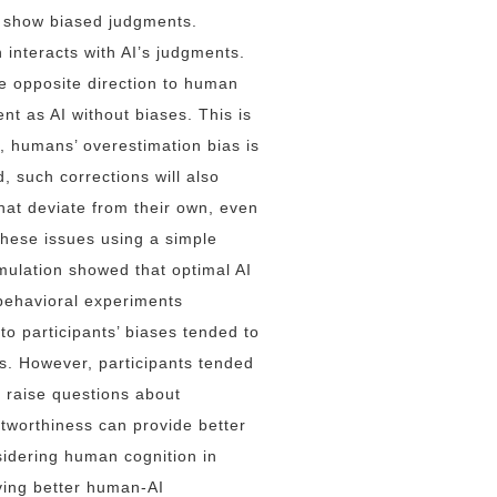
o show biased judgments.
interacts with AI’s judgments.
he opposite direction to human
t as AI without biases. This is
g., humans’ overestimation bias is
, such corrections will also
at deviate from their own, even
these issues using a simple
imulation showed that optimal AI
behavioral experiments
to participants’ biases tended to
es. However, participants tended
s raise questions about
stworthiness can provide better
idering human cognition in
eving better human-AI