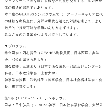
ジェンダー不平等を軸に多様な不利益が交差する、学術界全
体の構造的課題でもあります。
本年度のGEAHSSシンポジウムでは、アーリーキャリア世代
の経験を出発点に、分野や世代を越えた対話を通じて、より
包摂的で持続可能な学術のあり方を探ります。
みなさまのご参加を心よりお待ちしています。
▼プログラム
総合司会：西村賀子（GEAHSS副委員長、日本西洋古典学
会、和歌山県立医科大学）
開会挨拶：三浦まり（日本学術会議第一部総合ジェンダー分
科会、日本政治学会、上智大学）
幹事学会挨拶：和気純子（幹事学会、日本社会福祉学会・会
長、東京都立大学）
第1部（13:10～15:20）シンポジウム
司会：田中弘美（GEAHSS幹事、日本社会福祉学会、大阪公