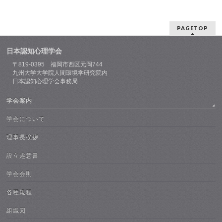
PAGETOP
日本認知心理学会
〒819-0395 福岡市西区元岡744
九州大学大学院人間環境学研究院内
日本認知心理学会事務局
学会案内
学会について
理事長挨拶
設立趣意書
学会会則
各種規程
組織図