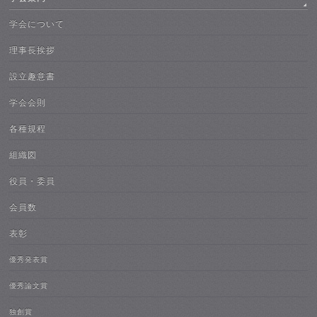
学会について
理事長挨拶
設立趣意書
学会会則
各種規程
組織図
役員・委員
会員数
表彰
優秀発表賞
優秀論文賞
独創賞