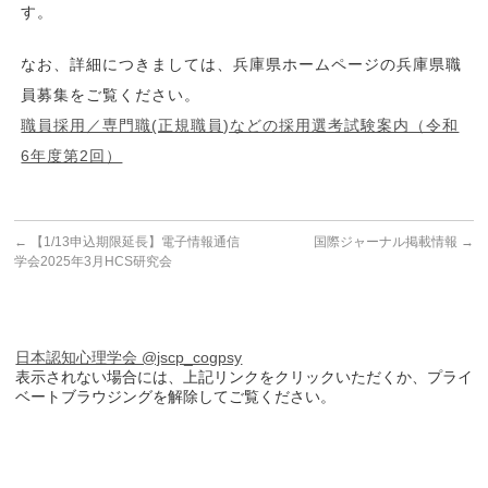
す。
なお、詳細につきましては、兵庫県ホームページの兵庫県職
員募集をご覧ください。
職員採用／専門職(正規職員)などの採用選考試験案内（令和
6年度第2回）
←
【1/13申込期限延長】電子情報通信
国際ジャーナル掲載情報
→
学会2025年3月HCS研究会
日本認知心理学会 @jscp_cogpsy
表示されない場合には、上記リンクをクリックいただくか、プライ
ベートブラウジングを解除してご覧ください。