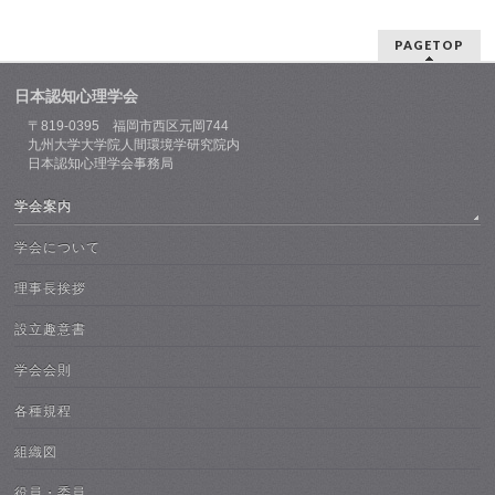
PAGETOP
日本認知心理学会
〒819-0395 福岡市西区元岡744
九州大学大学院人間環境学研究院内
日本認知心理学会事務局
学会案内
学会について
理事長挨拶
設立趣意書
学会会則
各種規程
組織図
役員・委員