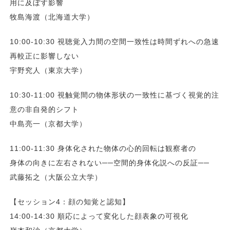
用に及ぼす影響
牧島海渡（北海道大学）
10:00-10:30 視聴覚入力間の空間一致性は時間ずれへの急速
再較正に影響しない
宇野究人（東京大学）
10:30-11:00 視触覚間の物体形状の一致性に基づく視覚的注
意の非自発的シフト
中島亮一（京都大学）
11:00-11:30 身体化された物体の心的回転は観察者の
身体の向きに左右されない──空間的身体化説への反証──
武藤拓之（大阪公立大学）
【セッション4：顔の知覚と認知】
14:00-14:30 順応によって変化した顔表象の可視化