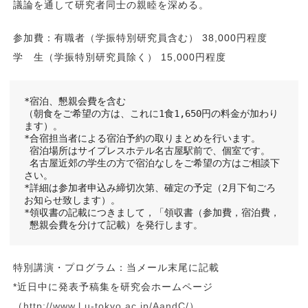
議論を通して研究者同士の親睦を深める。
参加費：有職者（学振特別研究員含む） 38,000円程度
学 生（学振特別研究員除く） 15,000円程度
*宿泊、懇親会費を含む

（朝食をご希望の方は、これに1食1,650円の料金が加わり
ます）。

*合宿担当者による宿泊予約の取りまとめを行います。

 宿泊場所はサイプレスホテル名古屋駅前で、個室です。

 名古屋近郊の学生の方で宿泊なしをご希望の方はご相談下
さい。

*詳細は参加者申込み締切次第、確定の予定（2月下旬ごろ
お知らせ致します）。

*領収書の記載につきまして，「領収書（参加費，宿泊費，

 懇親会費を分けて記載）を発行します。
特別講演・プログラム：当メール末尾に記載
*近日中に発表予稿集を研究会ホームページ
（
http://www.l.u-tokyo.ac.jp/AandC/
）