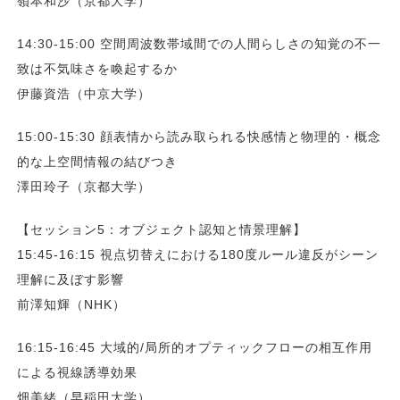
嶺本和沙（京都大学）
14:30-15:00 空間周波数帯域間での人間らしさの知覚の不一
致は不気味さを喚起するか
伊藤資浩（中京大学）
15:00-15:30 顔表情から読み取られる快感情と物理的・概念
的な上空間情報の結びつき
澤田玲子（京都大学）
【セッション5：オブジェクト認知と情景理解】
15:45-16:15 視点切替えにおける180度ルール違反がシーン
理解に及ぼす影響
前澤知輝（NHK）
16:15-16:45 大域的/局所的オプティックフローの相互作用
による視線誘導効果
畑美緒（早稲田大学）