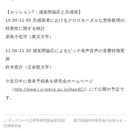
【セッション7：感覚間協応と共感覚】
10:30-11:00 共感覚者におけるクロスモーダルな意味処理の
特異性に関する検討
原島小也可（東京大学）
11:00-11:30 感覚間協応によるピッチ発声音声の音響特徴変
調
鈴木悠介（立命館大学）
※近日中に発表予稿集を研究会ホームページ
（
http://www.l.u-tokyo.ac.jp/AandC/
）にて公開の予定で
す。
←
ディスコース心理学研究部会第33回
第23回感性学研究会のお知らせ
→
定例研究会