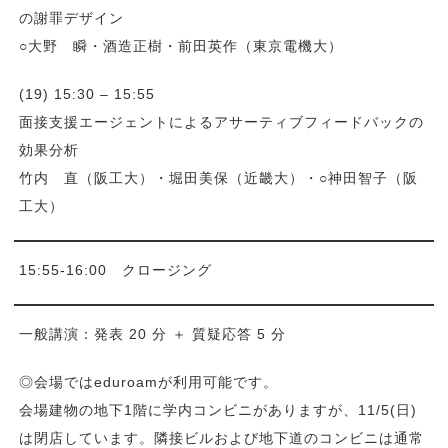
の謝罪デザイン
○大野 瞬・酒造正樹・前田英作（東京電機大）
(19) 15:30 – 15:55
面接支援エージェントによるアサーティブフィードバックの
効果分析
竹内 直（阪工大）・堀田美保（近畿大）・○神田智子（阪
工大）
15:55-16:00 クロージング
一般講演：発表 20 分 ＋ 質疑応答 5 分
◎会場ではeduroamが利用可能です。
会場建物の地下1階に学内コンビニがありますが、11/5(日)
は閉店しています。隣接ビルおよび地下道のコンビニは通常