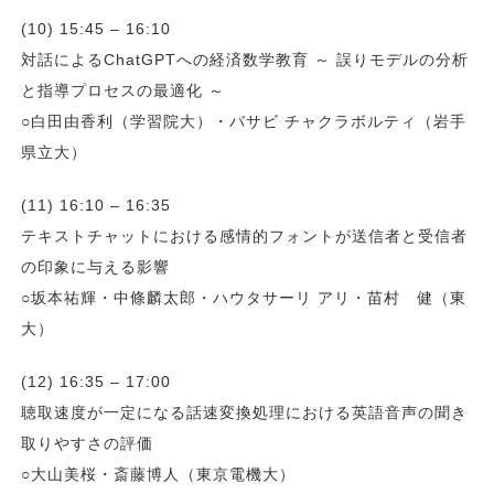
(10) 15:45 – 16:10
対話によるChatGPTへの経済数学教育 ～ 誤りモデルの分析
と指導プロセスの最適化 ～
○白田由香利（学習院大）・バサビ チャクラボルティ（岩手
県立大）
(11) 16:10 – 16:35
テキストチャットにおける感情的フォントが送信者と受信者
の印象に与える影響
○坂本祐輝・中條麟太郎・ハウタサーリ アリ・苗村 健（東
大）
(12) 16:35 – 17:00
聴取速度が一定になる話速変換処理における英語音声の聞き
取りやすさの評価
○大山美桜・斎藤博人（東京電機大）