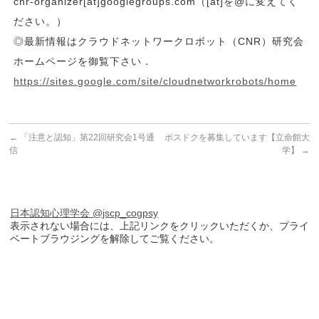
cnr-organizer[at]googlegroups.com（[at]を@に変えてく
ださい。）
◎最新情報はクラウドネットワークロボット（CNR）研究会
ホームページを御覧下さい．
https://sites.google.com/site/cloudnetworkrobots/home
←
「注意と認知」第22回研究会1号通
ポスドクを募集しています【立命館大
信
学】
→
日本認知心理学会 @jscp_cogpsy
表示されない場合には、上記リンクをクリックいただくか、プライ
ベートブラウジングを解除してご覧ください。