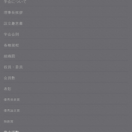
学会について
理事長挨拶
設立趣意書
学会会則
各種規程
組織図
役員・委員
会員数
表彰
優秀発表賞
優秀論文賞
独創賞