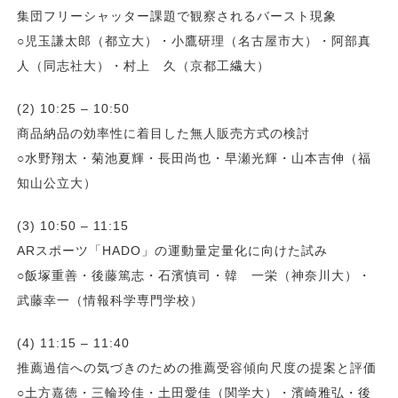
集団フリーシャッター課題で観察されるバースト現象
○児玉謙太郎（都立大）・小鷹研理（名古屋市大）・阿部真
人（同志社大）・村上 久（京都工繊大）
(2) 10:25 – 10:50
商品納品の効率性に着目した無人販売方式の検討
○水野翔太・菊池夏輝・長田尚也・早瀬光輝・山本吉伸（福
知山公立大）
(3) 10:50 – 11:15
ARスポーツ「HADO」の運動量定量化に向けた試み
○飯塚重善・後藤篤志・石濱慎司・韓 一栄（神奈川大）・
武藤幸一（情報科学専門学校）
(4) 11:15 – 11:40
推薦過信への気づきのための推薦受容傾向尺度の提案と評価
○土方嘉徳・三輪玲佳・土田愛佳（関学大）・濱崎雅弘・後