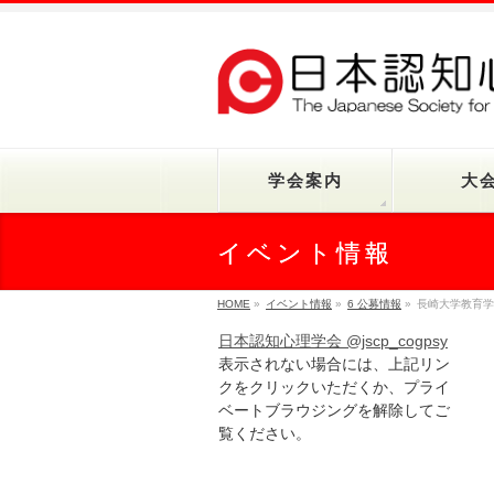
学会案内
大
イベント情報
HOME
»
イベント情報
»
6 公募情報
»
長崎大学教育学
日本認知心理学会 @jscp_cogpsy
表示されない場合には、上記リン
クをクリックいただくか、プライ
ベートブラウジングを解除してご
覧ください。