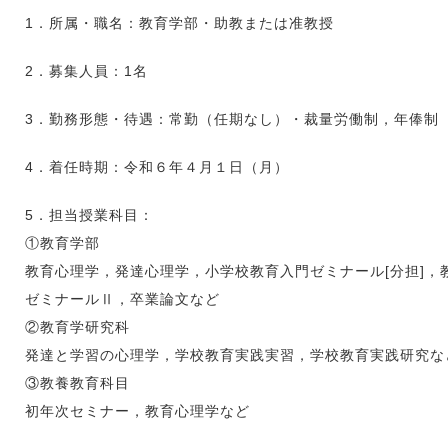
1．所属・職名：教育学部・助教または准教授
2．募集人員：1名
3．勤務形態・待遇：常勤（任期なし）・裁量労働制，年俸制
4．着任時期：令和６年４月１日（月）
5．担当授業科目：
①教育学部
教育心理学，発達心理学，小学校教育入門ゼミナール[分担]，
ゼミナールⅡ，卒業論文など
②教育学研究科
発達と学習の心理学，学校教育実践実習，学校教育実践研究な
③教養教育科目
初年次セミナー，教育心理学など