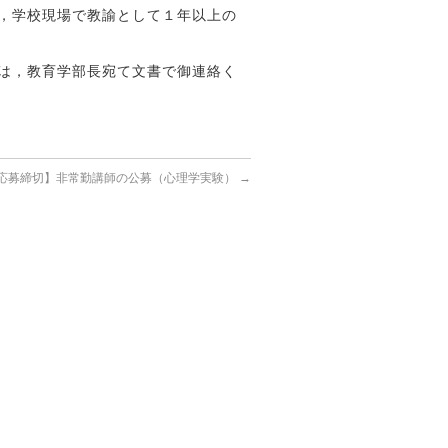
，学校現場で教諭として１年以上の
は，教育学部長宛て文書で御連絡く
31応募締切】非常勤講師の公募（心理学実験）
→