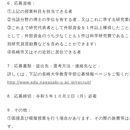
6．応募資格：
①上記の授業科目を担当できる者
②当該分野の博士の学位を有する者，又はこれに準ずる研究業
③これまで研究代表者として外部資金を１件以上獲得したこと
として，外部資金のうち少なくとも１件は科学研究費であるこ
別研究員奨励費などを含めることができます）
④長崎市又はその近郊に居住できる者
7．応募書類・提出先・選考方法・連絡先など：
詳しくは，下記の長崎大学教育学部公募情報ページをご覧くだ
http://www.edu.nagasaki-u.ac.jp/recruit/
8．応募締切：令和５年１０月２日（月）必着
9．その他：
①面接及び模擬授業を行う場合があります。その際の旅費等は
す。