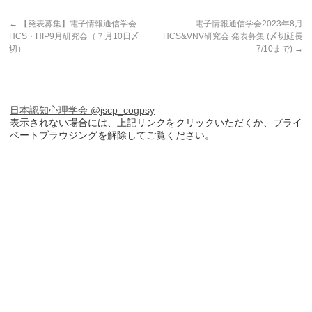
←
【発表募集】電子情報通信学会
電子情報通信学会2023年8月
HCS・HIP9月研究会（７月10日〆
HCS&VNV研究会 発表募集 (〆切延長
切）
7/10まで)
→
日本認知心理学会 @jscp_cogpsy
表示されない場合には、上記リンクをクリックいただくか、プライ
ベートブラウジングを解除してご覧ください。