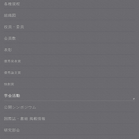
各種規程
組織図
役員・委員
会員数
表彰
優秀発表賞
優秀論文賞
独創賞
学会活動
公開シンポジウム
国際誌・書籍 掲載情報
研究部会