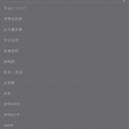
学会について
理事長挨拶
設立趣意書
学会会則
各種規程
組織図
役員・委員
会員数
表彰
優秀発表賞
優秀論文賞
独創賞