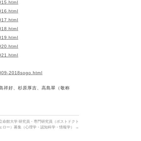
015.html
016.html
017.html
018.html
019.html
020.html
021.html
2009-2018sogo.html
島祥好、杉原厚吉、高島翠（敬称
立命館大学 研究員・専門研究員（ポストドクト
ェロー）募集（心理学・認知科学・情報学）
→