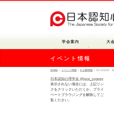
学会案内
大
イベント情報
HOME
»
イベント情報
»
6 公募情報
»
第14回錯視・
日本認知心理学会 @jscp_cogpsy
表示されない場合には、上記リン
クをクリックいただくか、プライ
ベートブラウジングを解除してご
覧ください。