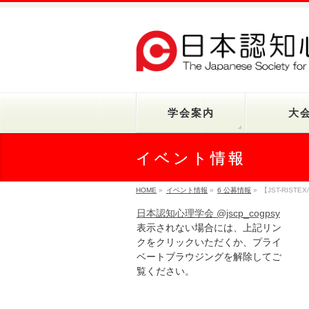
学会案内
大
イベント情報
HOME
»
イベント情報
»
6 公募情報
»
【JST-RIS
日本認知心理学会 @jscp_cogpsy
表示されない場合には、上記リン
クをクリックいただくか、プライ
ベートブラウジングを解除してご
覧ください。