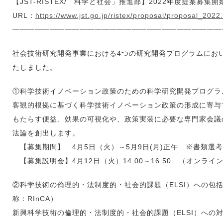
【JST-RISTEX/「科学と社会」推進部】2022年度提案募集
URL：
https://www.jst.go.jp/ristex/proposal/proposal_2022
━━━━━━━━━━━━━━━━━━━━━━━━━━━━
社会技術研究開発事業における4つの研究開発プログラムにおい
たしました。
①科学技術イノベーション政策のための科学研究開発プログラ
客観的根拠に基づく科学技術イノベーション政策の形成に寄与
もたらす便益、効果の可視化や、政策実装に必要な専門家会議
法論を創出します。
【募集期間】 4月5日（火）～5月9日(月)正午 ※書類選
【募集説明会】4月12日（火）14:00～16:50 （オンライ
②科学技術の倫理的・法制度的・社会的課題（ELSI）への包
称：RInCA）
新興科学技術の倫理的・法制度的・社会的課題（ELSI）への