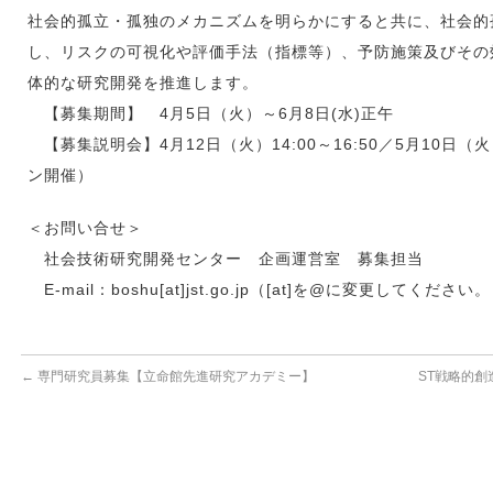
社会的孤立・孤独のメカニズムを明らかにすると共に、社会的
し、リスクの可視化や評価手法（指標等）、予防施策及びその
体的な研究開発を推進します。
【募集期間】 4月5日（火）～6月8日(水)正午
【募集説明会】4月12日（火）14:00～16:50／5月10日（火
ン開催）
＜お問い合せ＞
社会技術研究開発センター 企画運営室 募集担当
E-mail：boshu[at]jst.go.jp（[at]を@に変更してください
←
専門研究員募集【立命館先進研究アカデミー】
ST戦略的創