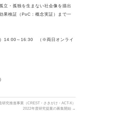
孤立・孤独を生まない社会像を描出
効果検証（PoC：概念実証）まで一
）14:00～16:30 （※両日オンライ
。）
造研究推進事業（CREST・さきがけ・ACT-X）
2022年度研究提案の募集開始
→