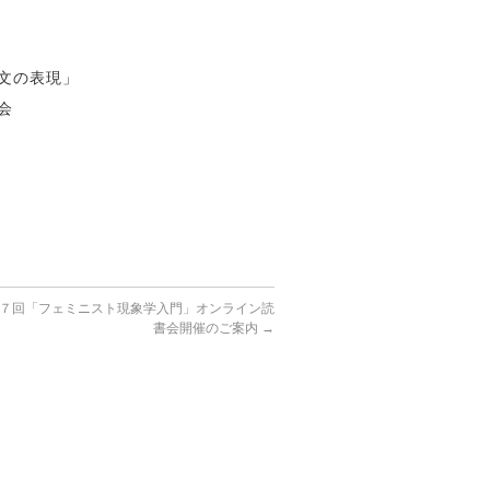
文の表現」
会
７回「フェミニスト現象学入門」オンライン読
書会開催のご案内
→