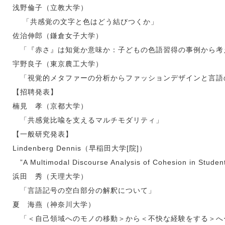
浅野倫子（立教大学）
「共感覚の文字と色はどう結びつくか」
佐治伸郎（鎌倉女子大学）
「『赤さ』は知覚か意味か：子どもの色語習得の事例から考
宇野良子（東京農工大学）
「視覚的メタファーの分析からファッションデザインと言語
【招聘発表】
楠見 孝（京都大学）
「共感覚比喩を支えるマルチモダリティ」
【一般研究発表】
Lindenberg Dennis（早稲田大学[院]）
”A Multimodal Discourse Analysis of Cohesion in Student
浜田 秀（天理大学）
「言語記号の空白部分の解釈について」
夏 海燕（神奈川大学）
「＜自己領域へのモノの移動＞から＜不快な経験をする＞へ