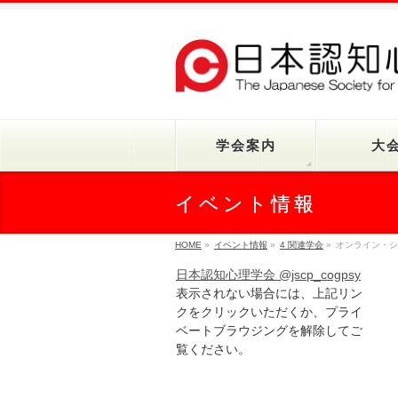
学会案内
大
イベント情報
HOME
»
イベント情報
»
4 関連学会
»
オンライン・シ
日本認知心理学会 @jscp_cogpsy
表示されない場合には、上記リン
クをクリックいただくか、プライ
ベートブラウジングを解除してご
覧ください。