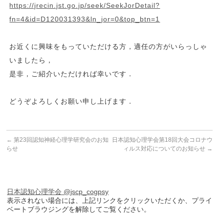
https://jrecin.jst.go.jp/seek/SeekJorDetail?
fn=4&id=D120031393&ln_jor=0&top_btn=1
お近くに興味をもっていただける方，適任の方がいらっしゃ
いましたら，
是非，ご紹介いただければ幸いです．
どうぞよろしくお願い申し上げます．
←
第23回認知神経心理学研究会のお知
日本認知心理学会第18回大会コロナウ
らせ
ィルス対応についてのお知らせ
→
日本認知心理学会 @jscp_cogpsy
表示されない場合には、上記リンクをクリックいただくか、プライ
ベートブラウジングを解除してご覧ください。