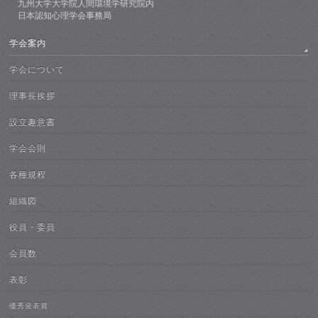
九州大学大学院人間環境学研究院内
日本認知心理学会事務局
学会案内
学会について
理事長挨拶
設立趣意書
学会会則
各種規程
組織図
役員・委員
会員数
表彰
優秀発表賞