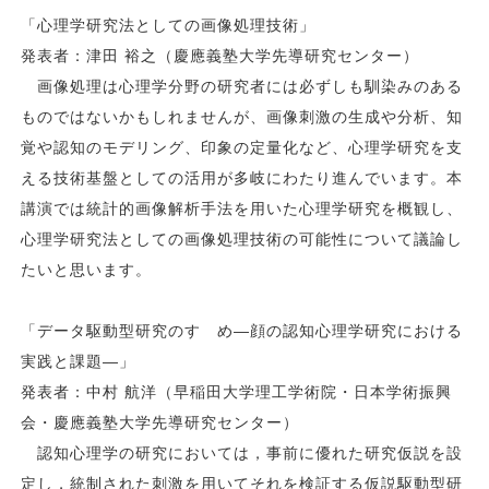
「心理学研究法としての画像処理技術」
発表者：津田 裕之（慶應義塾大学先導研究センター）
画像処理は心理学分野の研究者には必ずしも馴染みのある
ものではないかもしれませんが、画像刺激の生成や分析、知
覚や認知のモデリング、印象の定量化など、心理学研究を支
える技術基盤としての活用が多岐にわたり進んでいます。本
講演では統計的画像解析手法を用いた心理学研究を概観し、
心理学研究法としての画像処理技術の可能性について議論し
たいと思います。
「データ駆動型研究のすゝめ―顔の認知心理学研究における
実践と課題―」
発表者：中村 航洋（早稲田大学理工学術院・日本学術振興
会・慶應義塾大学先導研究センター）
認知心理学の研究においては，事前に優れた研究仮説を設
定し，統制された刺激を用いてそれを検証する仮説駆動型研