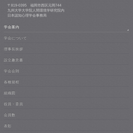
〒819-0395 福岡市西区元岡744
九州大学大学院人間環境学研究院内
日本認知心理学会事務局
学会案内
学会について
理事長挨拶
設立趣意書
学会会則
各種規程
組織図
役員・委員
会員数
表彰