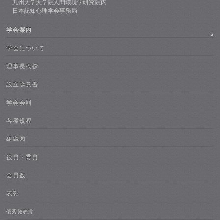
九州大学大学院人間環境学研究院内
日本認知心理学会事務局
学会案内
学会について
理事長挨拶
設立趣意書
学会会則
各種規程
組織図
役員・委員
会員数
表彰
優秀発表賞