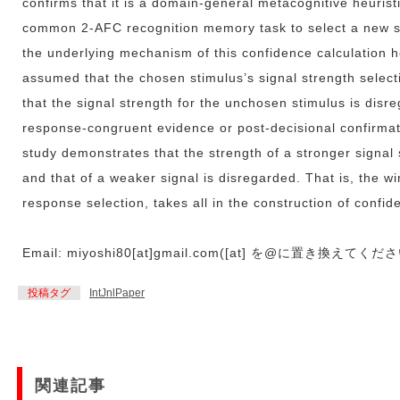
confirms that it is a domain-general metacognitive heurist
common 2-AFC recognition memory task to select a new s
the underlying mechanism of this confidence calculation he
assumed that the chosen stimulus’s signal strength selec
that the signal strength for the unchosen stimulus is disre
response-congruent evidence or post-decisional confirmat
study demonstrates that the strength of a stronger signal
and that of a weaker signal is disregarded. That is, the wi
response selection, takes all in the construction of confid
Email: miyoshi80[at]gmail.com([at] を@に置き換えてくだ
投稿タグ
IntJnlPaper
関連記事