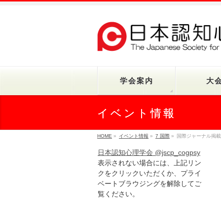
学会案内
大
イベント情報
HOME
»
イベント情報
»
7 国際
»
国際ジャーナル掲載
日本認知心理学会 @jscp_cogpsy
表示されない場合には、上記リン
クをクリックいただくか、プライ
ベートブラウジングを解除してご
覧ください。