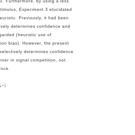
ic. Furthermore, by using a less
timulus, Experiment 3 elucidated
uristic. Previously, it had been
tively determines confidence and
garded (heuristic use of
ion bias). However, the present
 selectively determines confidence
nner in signal competition, not
ence.
さい）