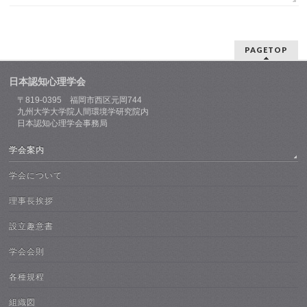
PAGETOP
日本認知心理学会
〒819-0395 福岡市西区元岡744
九州大学大学院人間環境学研究院内
日本認知心理学会事務局
学会案内
学会について
理事長挨拶
設立趣意書
学会会則
各種規程
組織図