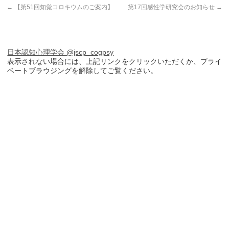
←
【第51回知覚コロキウムのご案内】
第17回感性学研究会のお知らせ
→
日本認知心理学会 @jscp_cogpsy
表示されない場合には、上記リンクをクリックいただくか、プライ
ベートブラウジングを解除してご覧ください。