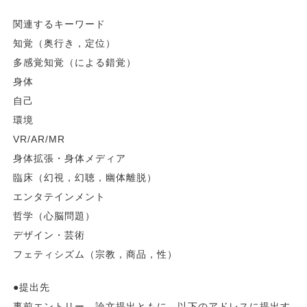
関連するキーワード
知覚（奥行き，定位）
多感覚知覚（による錯覚）
身体
自己
環境
VR/AR/MR
身体拡張・身体メディア
臨床（幻視，幻聴，幽体離脱）
エンタテインメント
哲学（心脳問題）
デザイン・芸術
フェティシズム（宗教，商品，性）
●提出先
事前エントリー，論文提出ともに，以下のアドレスに提出す