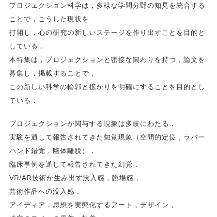
プロジェクション科学は，多様な学問分野の知見を統合する
ことで，こうした現状を
打開し，心の研究の新しいステージを作り出すことを目的と
している．
本特集は，プロジェクションと密接な関わりを持つ，論文を
募集し，掲載することで，
この新しい科学の輪郭と拡がりを明確にすることを目的とし
ている．
プロジェクションが関与する現象は多岐にわたる．
実験を通して報告されてきた知覚現象（空間的定位，ラバー
ハンド錯覚，幽体離脱），
臨床事例を通して報告されてきた幻覚，
VR/AR技術が生み出す没入感，臨場感，
芸術作品への没入感，
アイディア，思想を実態化するアート，デザイン，