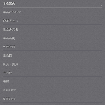
学会案内
学会について
理事長挨拶
設立趣意書
学会会則
各種規程
組織図
役員・委員
会員数
表彰
優秀発表賞
優秀論文賞