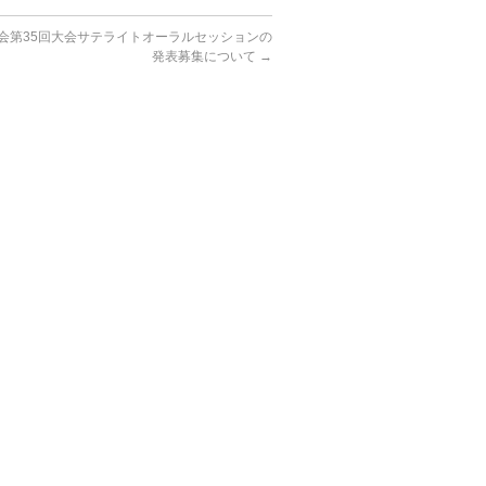
会第35回大会サテライトオーラルセッションの
発表募集について
→