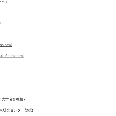
ン～」
棟５F）
ess.html
juku/index.html
州大学名誉教授）
来研究センター教授)