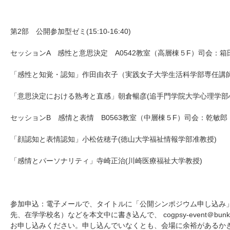
第2部 公開参加型ゼミ(15:10-16:40)
セッションA 感性と意思決定 A0542教室（高層棟５F）司会：箱
「感性と知覚・認知」作田由衣子（実践女子大学生活科学部専任講師
「意思決定における熟考と直感」朝倉暢彦(追手門学院大学心理学部
セッションB 感情と表情 B0563教室（中層棟５F）司会：乾敏郎
「顔認知と表情認知」小松佐穂子(徳山大学福祉情報学部准教授)
「感情とパーソナリティ」寺崎正治(川崎医療福祉大学教授)
参加申込：電子メールで、タイトルに「公開シンポジウム申し込み
先、在学学校名）などを本文中に書き込んで、 cogpsy-event＠bun
お申し込みください。申し込んでいなくとも、会場に余裕があるか