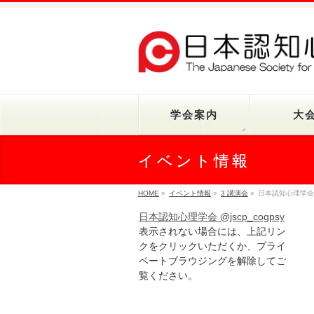
学会案内
大
イベント情報
HOME
»
イベント情報
»
3 講演会
»
日本認知心理学
日本認知心理学会 @jscp_cogpsy
表示されない場合には、上記リン
クをクリックいただくか、プライ
ベートブラウジングを解除してご
覧ください。