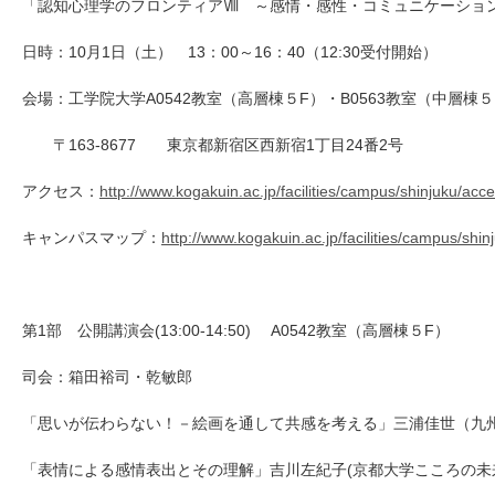
「認知心理学のフロンティアⅧ ～感情・感性・コミュニケーショ
日時：10月1日（土） 13：00～16：40（12:30受付開始）
会場：工学院大学A0542教室（高層棟５F）・B0563教室（中層
〒163-8677 東京都新宿区西新宿1丁目24番2号
アクセス：
http://www.kogakuin.ac.jp/facilities/campus/shinjuku/acc
キャンパスマップ：
http://www.kogakuin.ac.jp/facilities/campus/shin
第1部 公開講演会(13:00-14:50) A0542教室（高層棟５F）
司会：箱田裕司・乾敏郎
「思いが伝わらない！－絵画を通して共感を考える」三浦佳世（九
「表情による感情表出とその理解」吉川左紀子(京都大学こころの未