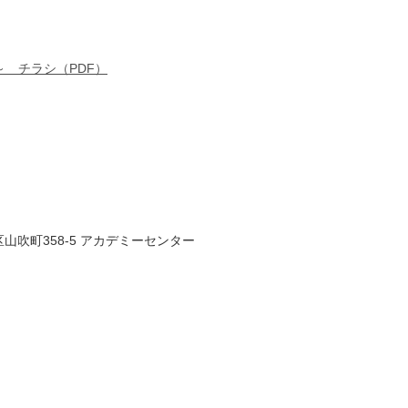
 チラシ（PDF）
山吹町358-5 アカデミーセンター