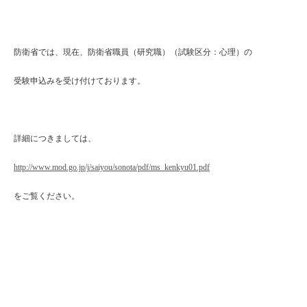
防衛省では、現在、防衛省職員（研究職）（試験区分：心理）の
受験申込みを受け付けております。
詳細につきましては、
http://www.mod.go.jp/j/saiyou/sonota/pdf/ms_kenkyu01.pdf
をご覧ください。