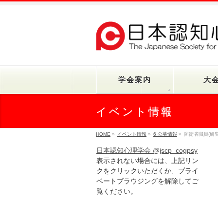
学会案内
大
イベント情報
HOME
»
イベント情報
»
6 公募情報
»
防衛省職員(研究
日本認知心理学会 @jscp_cogpsy
表示されない場合には、上記リン
クをクリックいただくか、プライ
ベートブラウジングを解除してご
覧ください。