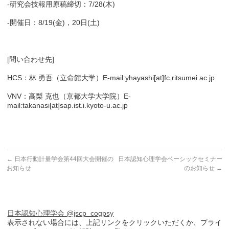
-研究会技報用原稿締切：7/28(木)
-開催日：8/19(金)，20日(土)
[問い合わせ先]
HCS：林 勇吾（立命館大学）E-mail:yhayashi[at]fc.ritsumei.ac.jp
VNV：高梨 克也（京都大学大学院）E-
mail:takanasi[at]sap.ist.i.kyoto-u.ac.jp
←
日本行動計量学会第44回大会開催の
日本認知心理学会ベーシックセミナー
お知らせ
のお知らせ
→
日本認知心理学会 @jscp_cogpsy
表示されない場合には、上記リンクをクリックいただくか、プライ