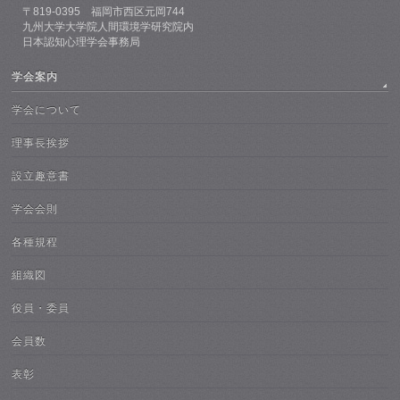
〒819-0395 福岡市西区元岡744
九州大学大学院人間環境学研究院内
日本認知心理学会事務局
学会案内
学会について
理事長挨拶
設立趣意書
学会会則
各種規程
組織図
役員・委員
会員数
表彰