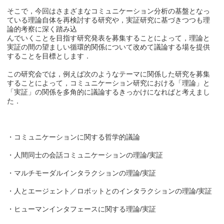
そこで，今回はさまざまなコミュニケーション分析の基盤となっ
ている理論自体を再検討する研究や，実証研究に基づきつつも理
論的考察に深く踏み込
んでいくことを目指す研究発表を募集することによって，理論と
実証の間の望ましい循環的関係について改めて議論する場を提供
することを目標とします．
この研究会では，例えば次のようなテーマに関係した研究を募集
することによって，コミュニケーション研究における「理論」と
「実証」の関係を多角的に議論するきっかけになればと考えまし
た．
・コミュニケーションに関する哲学的議論
・人間同士の会話コミュニケーションの理論/実証
・マルチモーダルインタラクションの理論/実証
・人とエージェント／ロボットとのインタラクションの理論/実証
・ヒューマンインタフェースに関する理論/実証