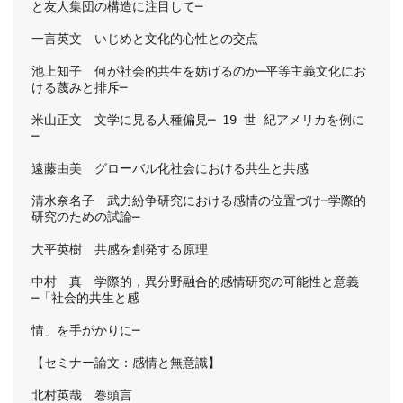
と友人集団の構造に注目して─
一言英文　いじめと文化的心性との交点
池上知子　何が社会的共生を妨げるのか─平等主義文化にお
ける蔑みと排斥─
米山正文　文学に見る人種偏見─ 19 世 紀アメリカを例に
─
遠藤由美　グローバル化社会における共生と共感
清水奈名子　武力紛争研究における感情の位置づけ─学際的
研究のための試論─
大平英樹　共感を創発する原理
中村　真　学際的，異分野融合的感情研究の可能性と意義
─「社会的共生と感
情」を手がかりに─
【セミナー論文：感情と無意識】
北村英哉　巻頭言