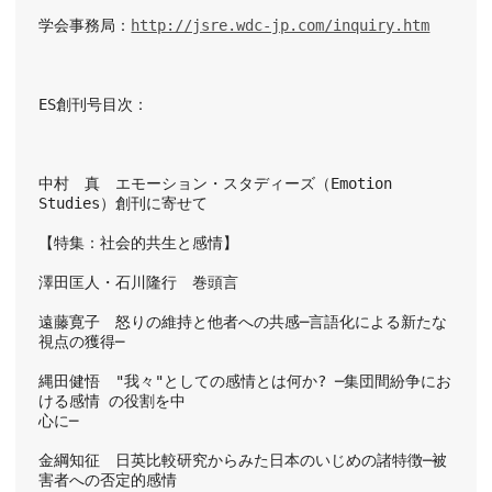
学会事務局：
http://jsre.wdc-jp.com/inquiry.htm
ES創刊号目次：
中村　真　エモーション・スタディーズ（Emotion 
Studies）創刊に寄せて
【特集：社会的共生と感情】
澤田匡人・石川隆行　巻頭言
遠藤寛子　怒りの維持と他者への共感─言語化による新たな
視点の獲得─
縄田健悟　"我々"としての感情とは何か? ─集団間紛争にお
ける感情 の役割を中
心に─
金綱知征　日英比較研究からみた日本のいじめの諸特徴─被
害者への否定的感情