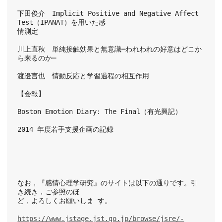
下田俊介　Implicit Positive and Negative Affect 
Test（IPANAT）を用いた感
情測定
川上直秋　単純接触効果と無意識─われわれの好意はどこか
ら来るのか─
渡邊言也　情動反応と学習過程の相互作用
【会報】
Boston Emotion Diary: The Final（有光興記）
2014 年度若手支援企画の記録
なお，『感情心理学研究』のサイトは以下の通りです。引
き続き，ご参照のほ
ど，よろしくお願いしま す。
https://www.jstage.jst.go.jp/browse/jsre/-