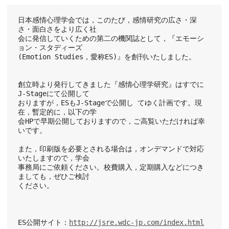
日本感情心理学会では，このたび，感情研究の広さ・深
さ・面白さをより広く社
会に発信していくための第二の機関誌として，『エモーシ
ョン・スタディーズ
(Emotion Studies，愛称ES)』を創刊いたしました。
創立時より発行してきました『感情心理学研究』はすでに
J-Stageにて公開して
おりますが，ESもJ-Stageで公開し てゆく計画です。現
在，暫定的に，以下の学
会HPで早期公開しておりますので，ご高覧いただければ幸
いです。
また，印刷版を必要とされる場合は，オンデマンドで対応
いたしますので，学会
事務局にご依頼ください。校費購入，定期購入などにつき
ましても，ぜひご検討
ください。
ES公開サイト：
http://jsre.wdc-jp.com/index.html