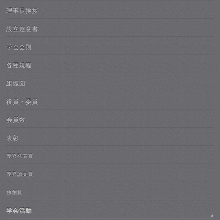
理事長挨拶
設立趣意書
学会会則
各種規程
組織図
役員・委員
会員数
表彰
優秀発表賞
優秀論文賞
独創賞
学会活動