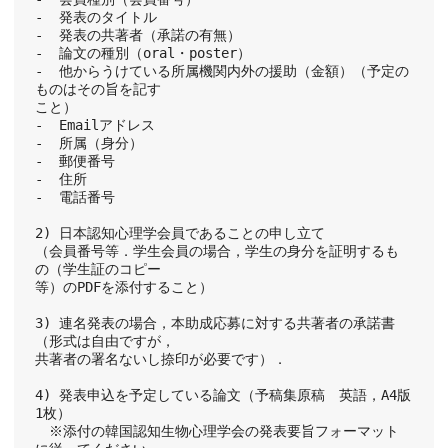
-  発表のタイトル
-  発表の共著者（承諾の有無）
-  論文の種別（oral・poster）
-  他からうけている所属機関内外の援助（金額）（予定の
ものはその旨を記す
こと）
-  Emailアドレス
-  所属（身分）
-  郵便番号
-  住所
-  電話番号
2) 日本認知心理学会員であることの申し立て
（会員番号等．学生会員の場合，学生の身分を証明するも
の（学生証のコピー
等）のPDFを添付すること）
3) 連名発表の場合，本助成応募に対する共著者の承諾書
（形式は自由ですが，
共著者の署名ないし捺印が必要です）．
4) 発表申込を予定している論文（予稿集原稿　英語，A4版
1枚）
　※添付の韓国認知生物心理学会の発表要旨フォーマット