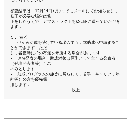
に従ってください．
審査結果は　12月14日(月)までにメールにてお知らせし，
修正が必要な場合は修
正をしたうえで，アブストラクトをKSCBPに送っていただき
ます．
５. 備考
-  他から助成を受けている場合でも，本助成へ申請するこ
とができます．ただ
し，審査時にその有無を考慮する場合があります．
-  連名発表の場合，助成対象は原則として主たる発表者
（登壇発表者等）１名
のみとします．
-  助成プログラムの趣旨に照らして，若手（キャリア，年
齢等）の方を優先採
用します．
　　　　　　　　　　　　　　　以上