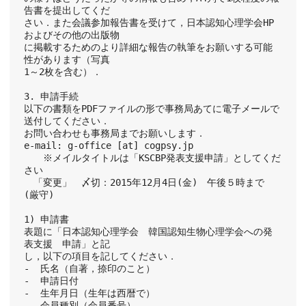
告書を提出してくだ
さい．また会議参加報告書を受けて，日本認知心理学会HP
およびその他の出版物
に掲載するためのより詳細な報告の執筆をお願いする可能
性があります（写真
1～2枚を含む）．
3. 申請手続
以下の書類をPDFファイルの形で事務局あてに電子メールで
送付してください．
お問い合わせも事務局までお願いします．
e-mail: g-office [at] cogpsy.jp
　　※メイルタイトルは「KSCBP発表支援申請」としてくだ
さい
　「変更」　〆切：2015年12月4日(金)　午後５時まで　
(厳守)
1) 申請書
表題に「日本認知心理学会　韓国認知生物心理学会への発
表支援　申請」と記
し，以下の項目を記してください．
-  氏名（自著，捺印のこと）
-  申請日付
-  生年月日（生年は西暦で）
-  会員種別（会員番号）