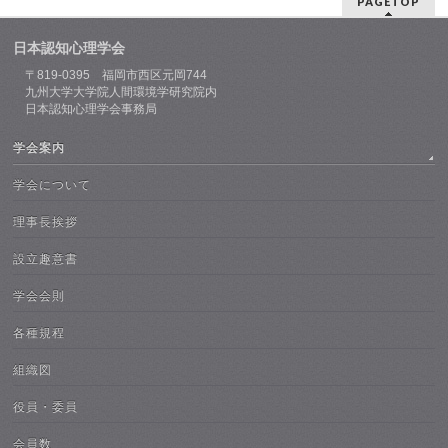
PAGETOP
日本認知心理学会
〒819-0395 福岡市西区元岡744
九州大学大学院人間環境学研究院内
日本認知心理学会事務局
学会案内
学会について
理事長挨拶
設立趣意書
学会会則
各種規程
組織図
役員・委員
会員数