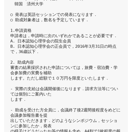
　韓国　済州大学
○ 発表は英語セッションでの発表になります．
○ 助成対象者は，数名を予定しています．
1.申請資格
申請者は，申請時に次のいずれかであることが必要です．
A. 日本認知心理学会の院生会員
B. 日本認知心理学会の正会員で，2016年3月31日の時点
で，36歳以下．
2. 助成内容
審査の結果採択された申請については，旅費・宿泊費・学
会参加費の実費を補助
します。ただし総額で１０万円を限度といたします．
- 実際の支給は会議開催後になります．請求方法等につい
ては個別にご案内いた
します．
- 助成を受けた方全員に，会議終了後2週間後程度をめどに
会議参加報告書を提
出していただきます．どのようなシンポジウム，セッショ
ンに参加したか，発表
の様子はどうだったか等の情報も含め，A4判で1枚程度の報