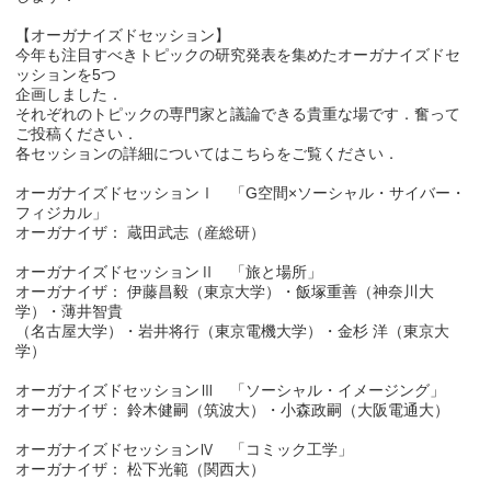
【オーガナイズドセッション】
今年も注目すべきトピックの研究発表を集めたオーガナイズドセ
ッションを5つ
企画しました．
それぞれのトピックの専門家と議論できる貴重な場です．奮って
ご投稿ください．
各セッションの詳細についてはこちらをご覧ください．
オーガナイズドセッションⅠ 「G空間×ソーシャル・サイバー・
フィジカル」
オーガナイザ： 蔵田武志（産総研）
オーガナイズドセッションⅡ 「旅と場所」
オーガナイザ： 伊藤昌毅（東京大学）・飯塚重善（神奈川大
学）・薄井智貴
（名古屋大学）・岩井将行（東京電機大学）・金杉 洋（東京大
学）
オーガナイズドセッションⅢ 「ソーシャル・イメージング」
オーガナイザ： 鈴木健嗣（筑波大）・小森政嗣（大阪電通大）
オーガナイズドセッションⅣ 「コミック工学」
オーガナイザ： 松下光範（関西大）