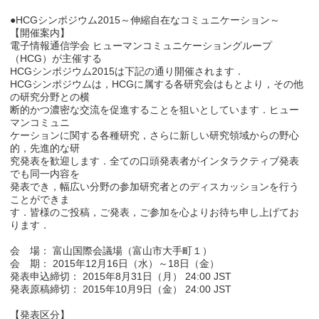
●HCGシンポジウム2015～伸縮自在なコミュニケーション～
【開催案内】
電子情報通信学会 ヒューマンコミュニケーショングループ
（HCG）が主催する
HCGシンポジウム2015は下記の通り開催されます．
HCGシンポジウムは，HCGに属する各研究会はもとより，その他
の研究分野との横
断的かつ濃密な交流を促進することを狙いとしています．ヒュー
マンコミュニ
ケーションに関する各種研究，さらに新しい研究領域からの野心
的，先進的な研
究発表を歓迎します．全ての口頭発表者がインタラクティブ発表
でも同一内容を
発表でき，幅広い分野の参加研究者とのディスカッションを行う
ことができま
す．皆様のご投稿，ご発表，ご参加を心よりお待ち申し上げてお
ります．
会 場： 富山国際会議場（富山市大手町１）
会 期： 2015年12月16日（水）～18日（金）
発表申込締切： 2015年8月31日（月） 24:00 JST
発表原稿締切： 2015年10月9日（金） 24:00 JST
【発表区分】