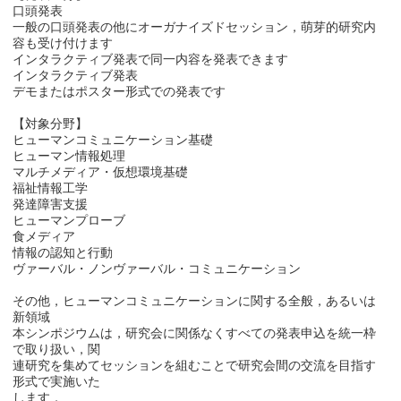
口頭発表
一般の口頭発表の他にオーガナイズドセッション，萌芽的研究内
容も受け付けます
インタラクティブ発表で同一内容を発表できます
インタラクティブ発表
デモまたはポスター形式での発表です
【対象分野】
ヒューマンコミュニケーション基礎
ヒューマン情報処理
マルチメディア・仮想環境基礎
福祉情報工学
発達障害支援
ヒューマンプローブ
食メディア
情報の認知と行動
ヴァーバル・ノンヴァーバル・コミュニケーション
その他，ヒューマンコミュニケーションに関する全般，あるいは
新領域
本シンポジウムは，研究会に関係なくすべての発表申込を統一枠
で取り扱い，関
連研究を集めてセッションを組むことで研究会間の交流を目指す
形式で実施いた
します．