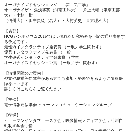
オーガナイズドセッションⅤ 「雰囲気工学」
オーガナイザ： 湯浅将英（湘南工科大）・片上大輔（東京工芸
大）・小林一樹
（信州大）・田中貴紘（名大）・大村英史（東京理科大）
【表彰】
HCGシンポジウム2015では，優れた研究発表を下記の通り表彰す
る予定です．
最優秀インタラクティブ発表賞 （一般／学生問わず）
優秀インタラクティブ発表賞 （一般）
学生優秀インタラクティブ発表賞 （学生）
オーガナイズドセッション賞 （一般／学生問わず）
【情報保障のご案内】
視覚や聴覚等に障害がある方でも参加・発表できるように情報保
障を行います．
詳しくはこちらをご覧ください．
【主催】
電子情報通信学会 ヒューマンコミュニケーショングループ
【後援】
ヒューマンインタフェース学会，映像情報メディア学会，計測自
動制御学会，情
報処理学会，日本バーチャルリアリティ学会，日本音響学会，日