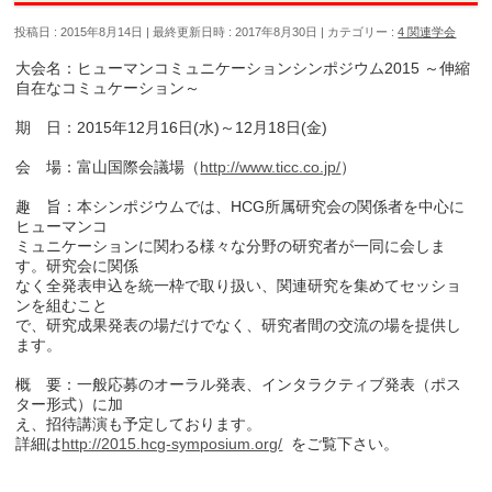
投稿日 : 2015年8月14日
最終更新日時 : 2017年8月30日
カテゴリー :
4 関連学会
大会名：ヒューマンコミュニケーションシンポジウム2015 ～伸縮
自在なコミュケーション～
期 日：2015年12月16日(水)～12月18日(金)
会 場：富山国際会議場（
http://www.ticc.co.jp/
）
趣 旨：本シンポジウムでは、HCG所属研究会の関係者を中心に
ヒューマンコ
ミュニケーションに関わる様々な分野の研究者が一同に会しま
す。研究会に関係
なく全発表申込を統一枠で取り扱い、関連研究を集めてセッショ
ンを組むこと
で、研究成果発表の場だけでなく、研究者間の交流の場を提供し
ます。
概 要：一般応募のオーラル発表、インタラクティブ発表（ポス
ター形式）に加
え、招待講演も予定しております。
詳細は
http://2015.hcg-symposium.org/
をご覧下さい。