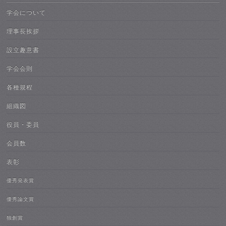
学会について
理事長挨拶
設立趣意書
学会会則
各種規程
組織図
役員・委員
会員数
表彰
優秀発表賞
優秀論文賞
独創賞