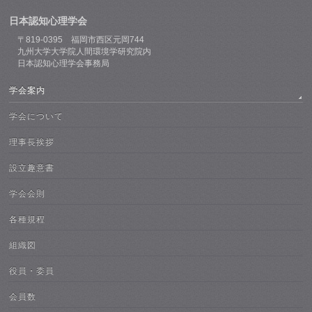
日本認知心理学会
〒819-0395 福岡市西区元岡744
九州大学大学院人間環境学研究院内
日本認知心理学会事務局
学会案内
学会について
理事長挨拶
設立趣意書
学会会則
各種規程
組織図
役員・委員
会員数