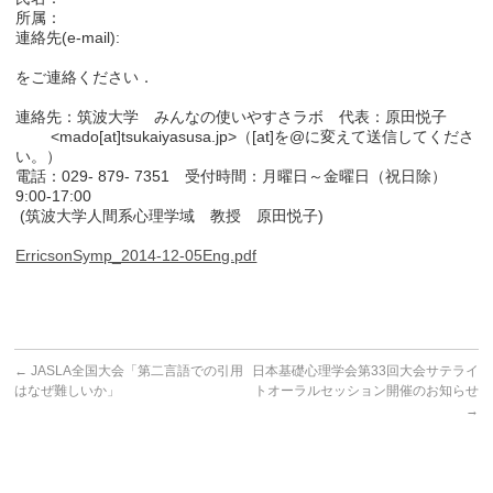
所属：
連絡先(e-mail):
をご連絡ください．
連絡先：筑波大学 みんなの使いやすさラボ 代表：原田悦子
<mado[at]tsukaiyasusa.jp>（[at]を@に変えて送信してくださ
い。）
電話：029- 879- 7351 受付時間：月曜日～金曜日（祝日除）
9:00-17:00
(筑波大学人間系心理学域 教授 原田悦子)
ErricsonSymp_2014-12-05Eng.pdf
←
JASLA全国大会「第二言語での引用
日本基礎心理学会第33回大会サテライ
はなぜ難しいか」
トオーラルセッション開催のお知らせ
→