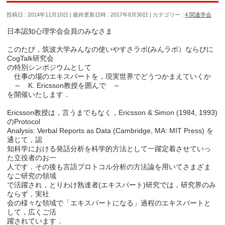
投稿日 : 2014年11月10日
最終更新日時 : 2017年8月30日
カテゴリー :
4 関連学会
日本認知心理学会会員のみなさま
このたび，筑波大学みんなの使いやすさラボ(みんラボ）ならびに
CogTalk研究会
の特別シンポジウムとして
仕事の場のエキスパートを，現実世界でどうつかまえていくか
～ K. Ericsson教授を囲んで ～
を開催いたします．
Ericsson教授は，言うまでもなく，Ericsson & Simon (1984, 1993)
のProtocol
Analysis: Verbal Reports as Data (Cambridge, MA: MIT Press) を
通じて，認
知科学における発話分析を科学的方法として一躍定着させていっ
た立役者のお一
人です．その後も言語プロトコル分析の方法論を用いてさまざま
なご研究の領域
で活躍され，とりわけ熟達者(エキスパート)研究では，研究界のみ
ならず，実社
会の様々な領域で「エキスパートになる」過程のエキスパートと
して，広くご活
躍されています．