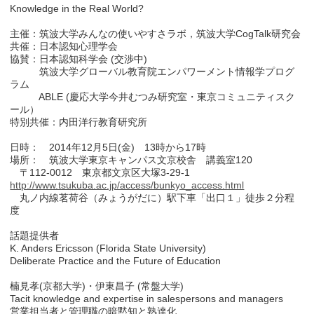
Knowledge in the Real World?
主催：筑波大学みんなの使いやすさラボ，筑波大学CogTalk研究会
共催：日本認知心理学会
協賛：日本認知科学会 (交渉中)
筑波大学グローバル教育院エンパワーメント情報学プログ
ラム
ABLE (慶応大学今井むつみ研究室・東京コミュニティスク
ール）
特別共催：内田洋行教育研究所
日時： 2014年12月5日(金) 13時から17時
場所： 筑波大学東京キャンパス文京校舎 講義室120
〒112-0012 東京都文京区大塚3-29-1
http://www.tsukuba.ac.jp/access/bunkyo_access.html
丸ノ内線茗荷谷（みょうがだに）駅下車「出口１」徒歩２分程
度
話題提供者
K. Anders Ericsson (Florida State University)
Deliberate Practice and the Future of Education
楠見孝(京都大学)・伊東昌子 (常盤大学)
Tacit knowledge and expertise in salespersons and managers
営業担当者と管理職の暗黙知と熟達化