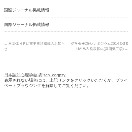
国際ジャーナル掲載情報
国際ジャーナル掲載情報
←
三団体ＨＰに重要事項掲載のお知ら
信学会HCGシンポジウム2014 OS &
せ
HAI WS 発表募集(雰囲気工学)
→
日本認知心理学会 @jscp_cogpsy
表示されない場合には、上記リンクをクリックいただくか、プライ
ベートブラウジングを解除してご覧ください。