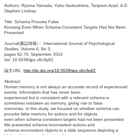
Authors: Ryoma Yamada, Yukio Itsukushima, Tanjeem Azad, & D.
Stephen Lindsay
Title: Schema Provoke False
Knowing Even When Schema-Consistent Targets Had Not Been
Presented
Journal(書誌情報）: International Journal of Psychological
Studies, Volume 6, No 3,
pages 62-70, September 2014
doi: 10.5539/ijps.v6n3p62
論文URL:
http://dx.doi.org/10.5539/ijps.v6n3p62
Abstract:
Human memory is not always an accurate record of experienced
events. Information that has never been
experienced but is consistent with a relevant schema is
sometimes mistaken as memory, giving rise to false
memories. In this study, we focused on whether schema can
provoke false memory for actions and for objects
even when schema-consistent targets had not been presented.
We presented schema-inconsistent actions and
schema-inconsistent objects in a slide sequence depicting a