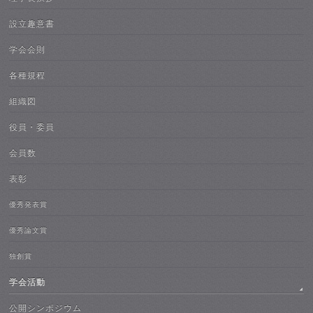
設立趣意書
学会会則
各種規程
組織図
役員・委員
会員数
表彰
優秀発表賞
優秀論文賞
独創賞
学会活動
公開シンポジウム