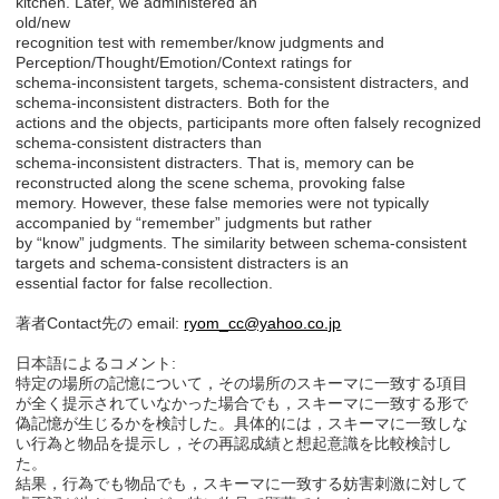
kitchen. Later, we administered an
old/new
recognition test with remember/know judgments and
Perception/Thought/Emotion/Context ratings for
schema-inconsistent targets, schema-consistent distracters, and
schema-inconsistent distracters. Both for the
actions and the objects, participants more often falsely recognized
schema-consistent distracters than
schema-inconsistent distracters. That is, memory can be
reconstructed along the scene schema, provoking false
memory. However, these false memories were not typically
accompanied by “remember” judgments but rather
by “know” judgments. The similarity between schema-consistent
targets and schema-consistent distracters is an
essential factor for false recollection.
著者Contact先の email:
ryom_cc@yahoo.co.jp
日本語によるコメント:
特定の場所の記憶について，その場所のスキーマに一致する項目
が全く提示されていなかった場合でも，スキーマに一致する形で
偽記憶が生じるかを検討した。具体的には，スキーマに一致しな
い行為と物品を提示し，その再認成績と想起意識を比較検討し
た。
結果，行為でも物品でも，スキーマに一致する妨害刺激に対して