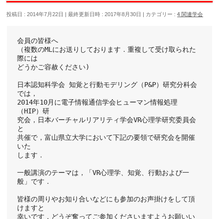
投稿日 : 2014年7月22日
最終更新日時 : 2017年8月30日
カテゴリー :
4 関連学会
会員の皆様へ
（複数のMLにお送りしております．重複して受け取られた
際には
どうかご容赦ください)
日本認知科学会 知覚と行動モデリング（P&P）研究分科会
では，
2014年10月に電子情報通信学会ヒューマン情報処理
（HIP）研
究会，日本バーチャルリアリティ学会VR心理学研究委員会
と
共催で，富山県立大学において下記の要領で研究会を開催
いた
します．
一般講演のテーマは，「VR心理学、知覚、行動および一
般」です．
皆様の周りやお知り合いなどにも参加のお声掛けをして頂
けますと
幸いです．どうぞ奮ってご参加くださいますようお願いい