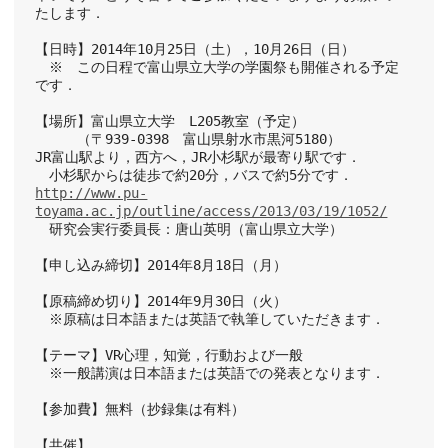
たします．
【日時】2014年10月25日（土），10月26日（日）
　※　この日程で富山県立大学の学園祭も開催される予定
です．
【場所】富山県立大学　L205教室（予定）
　　　（〒939-0398　富山県射水市黒河5180）
JR富山駅より，西方へ，JR小杉駅が最寄り駅です．　
　小杉駅からは徒歩で約20分，バスで約5分です．
http://www.pu-
toyama.ac.jp/outline/access/2013/03/19/1052/
　研究会実行委員長：唐山英明（富山県立大学）
【申し込み締切】2014年8月18日（月）
【原稿締め切り】2014年9月30日（火）　
　※原稿は日本語または英語で執筆していただきます．
【テーマ】VR心理，知覚，行動および一般
　※一般講演は日本語または英語での発表となります．
【参加費】無料（抄録集は有料）
【共催】